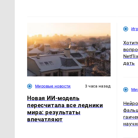
Иг
Хотит
вопро
Netfl
дать
Мировые новости
3 часа назад
Ми
Новая ИИ-модель
Нейро
пересчитала все ледники
фальш
мира: результаты
гаиче
впечатляют
научн