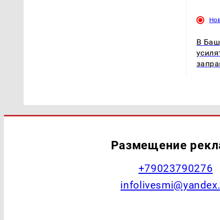
Но
В Баш
усиля
запр
Размещение рек
+79023790276
infolivesmi@yandex