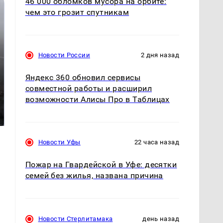
46 000 обломков мусора на орбите:
чем это грозит спутникам
Новости России
2 дня назад
Яндекс 360 обновил сервисы
совместной работы и расширил
Таких событий не
возможности Алисы Про в Таблицах
В магазинах России
было с 1945: чего
ажиотаж из-за этого
ждать всем нам?
продукта: что купить?
Новости Уфы
22 часа назад
Пожар на Гвардейской в Уфе: десятки
семей без жилья, названа причина
Новости Стерлитамака
день назад