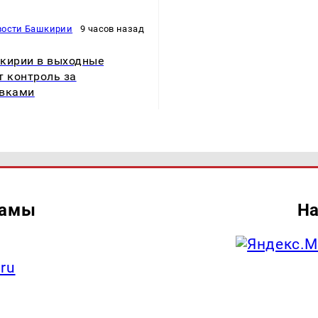
вости Башкирии
9 часов назад
кирии в выходные
т контроль за
авками
ламы
На
.ru