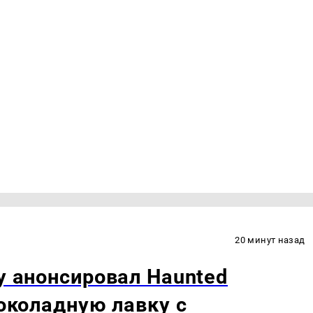
20 минут назад
y анонсировал Haunted
шоколадную лавку с