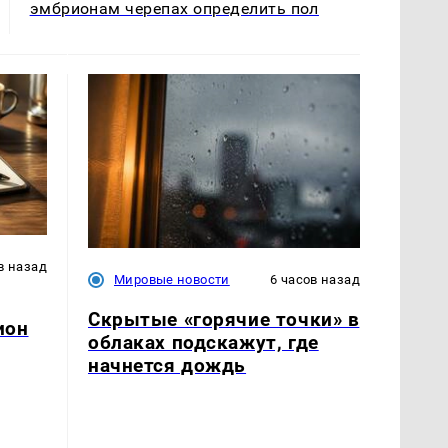
эмбрионам черепах определить пол
в назад
Мировые новости
6 часов назад
Скрытые «горячие точки» в
ион
облаках подскажут, где
начнется дождь