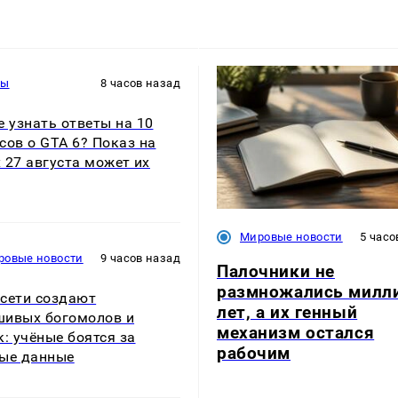
ры
8 часов назад
е узнать ответы на 10
сов о GTA 6? Показ на
ix 27 августа может их
Мировые новости
5 часо
ровые новости
9 часов назад
Палочники не
размножались милл
сети создают
лет, а их генный
ивых богомолов и
механизм остался
к: учёные боятся за
рабочим
ые данные