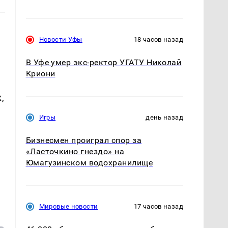
Новости Уфы
18 часов назад
В Уфе умер экс-ректор УГАТУ Николай
Криони
,
Игры
день назад
Бизнесмен проиграл спор за
«Ласточкино гнездо» на
Юмагузинском водохранилище
Мировые новости
17 часов назад