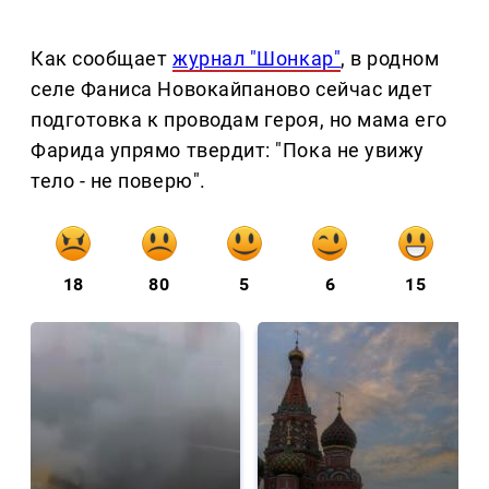
Как сообщает
журнал "Шонкар"
, в родном
селе Фаниса Новокайпаново сейчас идет
подготовка к проводам героя, но мама его
Фарида упрямо твердит: "Пока не увижу
тело - не поверю".
18
80
5
6
15