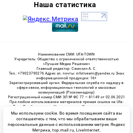
Наша статистика
Наименование СМИ: UFA-TOWN
Учредитель: Общество с ограниченной ответственностью
«Лучшие Медиа Решения»
Главный редактор: Самохин А. С.
Тел.: +79023790276 Адрес эл. почты: infolivesmi@yandex.ru Знак
информационной продукции: 16+
Зарегистрировавший орган: Федеральная служба по надзору в
сфере связи, информационных технологий и массовых
коммуникаций (Роскомнадзор)
Регистрационный номер СМИ ЭЛ № ФС 77 — 81149 от 02.06.2021
При любом использовании материалов прямая ссылка на Ufa-
Town.Ru обязательна. Цитирование в Интернете возможно
только при наличии письменного разрешения.
Мы используем cookie. Во время посещения сайта вы
соглашаетесь с тем, что мы обрабатываем ваши
персональные данные с использованием метрик Яндекс
Метрика, top.mail.ru, LiveInternet.
© 2026 «Ufa-Town» | Все права защищены