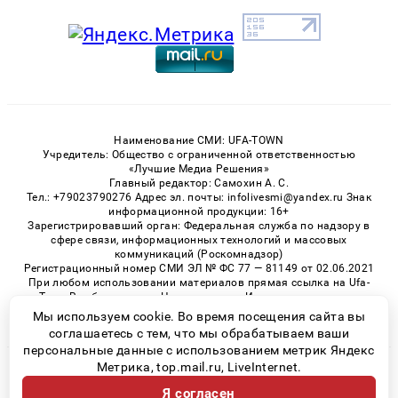
Наименование СМИ: UFA-TOWN
Учредитель: Общество с ограниченной ответственностью
«Лучшие Медиа Решения»
Главный редактор: Самохин А. С.
Тел.: +79023790276 Адрес эл. почты: infolivesmi@yandex.ru Знак
информационной продукции: 16+
Зарегистрировавший орган: Федеральная служба по надзору в
сфере связи, информационных технологий и массовых
коммуникаций (Роскомнадзор)
Регистрационный номер СМИ ЭЛ № ФС 77 — 81149 от 02.06.2021
При любом использовании материалов прямая ссылка на Ufa-
Town.Ru обязательна. Цитирование в Интернете возможно
только при наличии письменного разрешения.
Мы используем cookie. Во время посещения сайта вы
соглашаетесь с тем, что мы обрабатываем ваши
персональные данные с использованием метрик Яндекс
Метрика, top.mail.ru, LiveInternet.
© 2026 «Ufa-Town» | Все права защищены
Я согласен
Возрастная категория сайта 16+