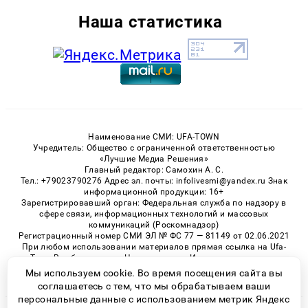
Наша статистика
Наименование СМИ: UFA-TOWN
Учредитель: Общество с ограниченной ответственностью
«Лучшие Медиа Решения»
Главный редактор: Самохин А. С.
Тел.: +79023790276 Адрес эл. почты: infolivesmi@yandex.ru Знак
информационной продукции: 16+
Зарегистрировавший орган: Федеральная служба по надзору в
сфере связи, информационных технологий и массовых
коммуникаций (Роскомнадзор)
Регистрационный номер СМИ ЭЛ № ФС 77 — 81149 от 02.06.2021
При любом использовании материалов прямая ссылка на Ufa-
Town.Ru обязательна. Цитирование в Интернете возможно
только при наличии письменного разрешения.
Мы используем cookie. Во время посещения сайта вы
соглашаетесь с тем, что мы обрабатываем ваши
персональные данные с использованием метрик Яндекс