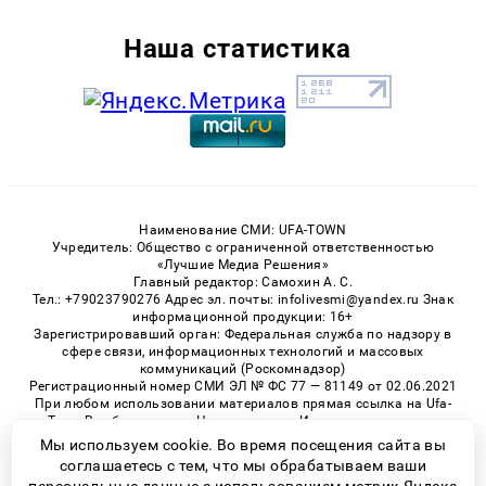
Наша статистика
Наименование СМИ: UFA-TOWN
Учредитель: Общество с ограниченной ответственностью
«Лучшие Медиа Решения»
Главный редактор: Самохин А. С.
Тел.: +79023790276 Адрес эл. почты: infolivesmi@yandex.ru Знак
информационной продукции: 16+
Зарегистрировавший орган: Федеральная служба по надзору в
сфере связи, информационных технологий и массовых
коммуникаций (Роскомнадзор)
Регистрационный номер СМИ ЭЛ № ФС 77 — 81149 от 02.06.2021
При любом использовании материалов прямая ссылка на Ufa-
Town.Ru обязательна. Цитирование в Интернете возможно
только при наличии письменного разрешения.
Мы используем cookie. Во время посещения сайта вы
соглашаетесь с тем, что мы обрабатываем ваши