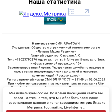
Наша статистика
Наименование СМИ: UFA-TOWN
Учредитель: Общество с ограниченной ответственностью
«Лучшие Медиа Решения»
Главный редактор: Самохин А. С.
Тел.: +79023790276 Адрес эл. почты: infolivesmi@yandex.ru Знак
информационной продукции: 16+
Зарегистрировавший орган: Федеральная служба по надзору в
сфере связи, информационных технологий и массовых
коммуникаций (Роскомнадзор)
Регистрационный номер СМИ ЭЛ № ФС 77 — 81149 от 02.06.2021
При любом использовании материалов прямая ссылка на Ufa-
Town.Ru обязательна. Цитирование в Интернете возможно
только при наличии письменного разрешения.
Мы используем cookie. Во время посещения сайта вы
соглашаетесь с тем, что мы обрабатываем ваши
персональные данные с использованием метрик Яндекс
Метрика, top.mail.ru, LiveInternet.
© 2026 «Ufa-Town» | Все права защищены