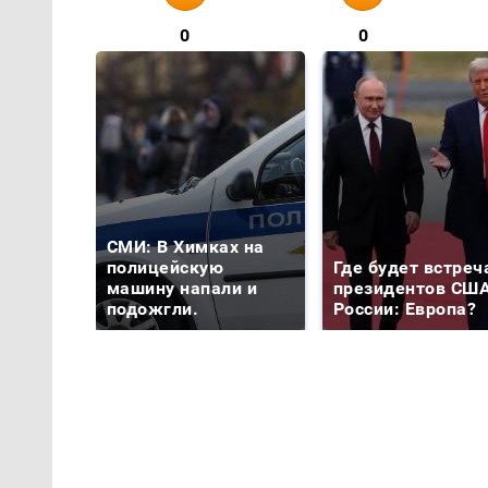
0
0
СМИ: В Химках на
полицейскую
Где будет встреч
машину напали и
президентов США
подожгли.
России: Европа?