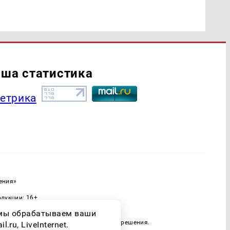
ша статистика
ения»
одукции: 16+
ассовых коммуникаций (Роскомнадзор)
о мы обрабатываем ваши
 только при наличии письменного разрешения.
ru, LiveInternet.