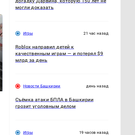
догадку Дарвина, которую 150 лет не
могли доказать
Игры
21 час назад
Roblox направил детей к
качественным играм — и потерял $9
млрд за день
Не ешьте эту
Как выглядит место
готовую еду из
крушение вертолета на
магазина: список
Кавказе: смотреть
Новости Башкирии
день назад
Съёмка атаки БПЛА в Башкирии
грозит уголовным делом
Игры
19 часов назад