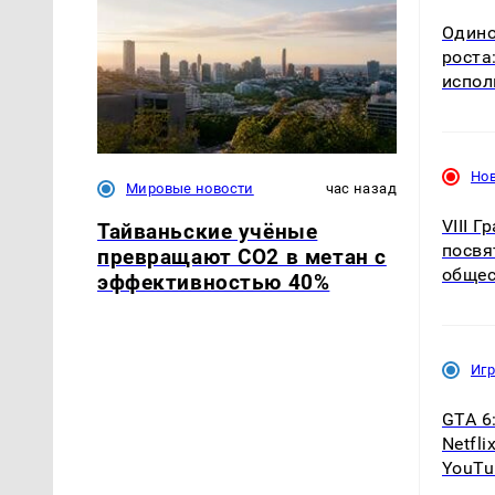
Одино
роста
испол
Но
Мировые новости
час назад
VIII 
Тайваньские учёные
посвя
превращают CO2 в метан с
общес
эффективностью 40%
Иг
GTA 6
Netfl
YouTu