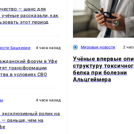
чество — шанс для
: учёные рассказали, как
ьзовать этот период
Мировые новости
2 час
вости Башкирии
4 часа назад
Учёные впервые опи
Гражданский форум в Уфе
структуру токсичног
тят трансформации
белка при болезни
тва в условиях СВО
Альцгеймера
ры
4 часа назад
: эксклюзивный ролик на
ix — раньше, чем на
be