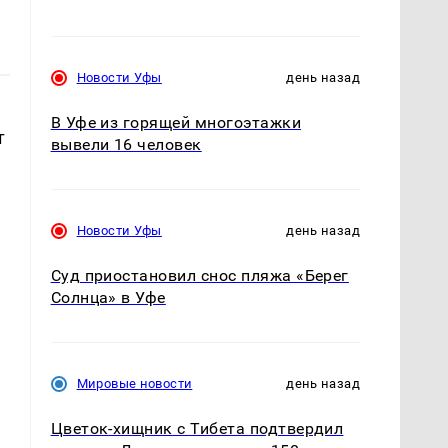
Новости Уфы
день назад
В Уфе из горящей многоэтажки
т
вывели 16 человек
Новости Уфы
день назад
Суд приостановил снос пляжа «Берег
Солнца» в Уфе
Мировые новости
день назад
Цветок-хищник с Тибета подтвердил