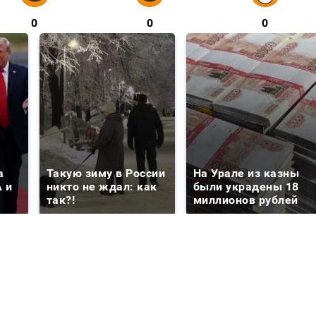
0
0
0
а
Такую зиму в России
На Урале из казны
 и
никто не ждал: как
были украдены 18
так?!
миллионов рублей