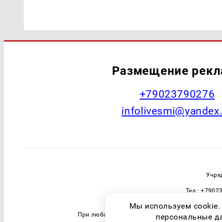
Размещение рек
+79023790276
infolivesmi@yandex
Учре
Тел.: +7902
Зарегистрировавший орган: Федераль
Мы используем cookie.
При любом использовании материалов прямая 
персональные дан