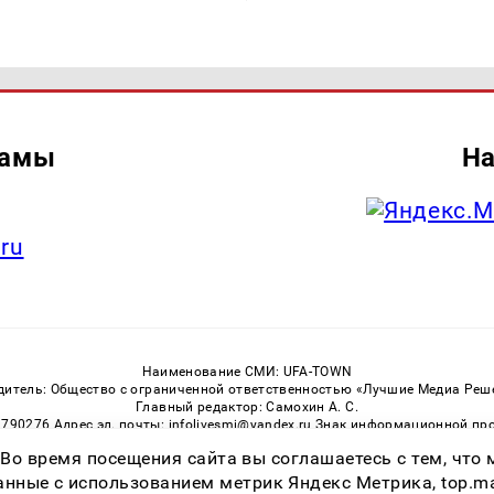
ламы
На
.ru
Наименование СМИ: UFA-TOWN
дитель: Общество с ограниченной ответственностью «Лучшие Медиа Реш
Главный редактор: Самохин А. С.
3790276 Адрес эл. почты: infolivesmi@yandex.ru Знак информационной пр
ная служба по надзору в сфере связи, информационных технологий и м
 Во время посещения сайта вы соглашаетесь с тем, чт
Регистрационный номер СМИ ЭЛ № ФС 77 — 81149 от 02.06.2021
ссылка на Ufa-Town.Ru обязательна. Цитирование в Интернете возможно
ные с использованием метрик Яндекс Метрика, top.mail.