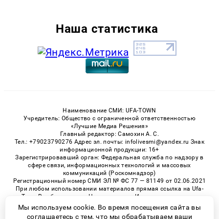
Наша статистика
Наименование СМИ: UFA-TOWN
Учредитель: Общество с ограниченной ответственностью
«Лучшие Медиа Решения»
Главный редактор: Самохин А. С.
Тел.: +79023790276 Адрес эл. почты: infolivesmi@yandex.ru Знак
информационной продукции: 16+
Зарегистрировавший орган: Федеральная служба по надзору в
сфере связи, информационных технологий и массовых
коммуникаций (Роскомнадзор)
Регистрационный номер СМИ ЭЛ № ФС 77 — 81149 от 02.06.2021
При любом использовании материалов прямая ссылка на Ufa-
Town.Ru обязательна. Цитирование в Интернете возможно
только при наличии письменного разрешения.
Мы используем cookie. Во время посещения сайта вы
соглашаетесь с тем, что мы обрабатываем ваши