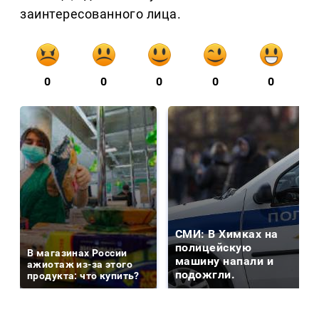
заинтересованного лица.
0
0
0
0
0
СМИ: В Химках на
полицейскую
В магазинах России
машину напали и
ажиотаж из-за этого
подожгли.
продукта: что купить?