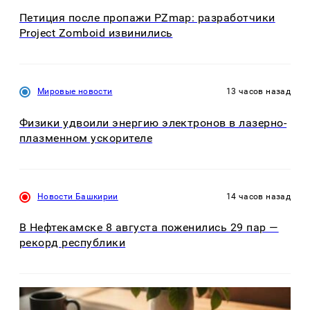
Петиция после пропажи PZmap: разработчики
Project Zomboid извинились
Мировые новости
13 часов назад
Физики удвоили энергию электронов в лазерно-
плазменном ускорителе
Новости Башкирии
14 часов назад
В Нефтекамске 8 августа поженились 29 пар —
рекорд республики