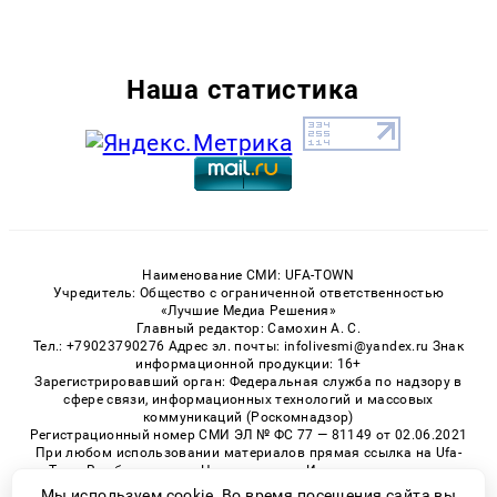
Наша статистика
Наименование СМИ: UFA-TOWN
Учредитель: Общество с ограниченной ответственностью
«Лучшие Медиа Решения»
Главный редактор: Самохин А. С.
Тел.: +79023790276 Адрес эл. почты: infolivesmi@yandex.ru Знак
информационной продукции: 16+
Зарегистрировавший орган: Федеральная служба по надзору в
сфере связи, информационных технологий и массовых
коммуникаций (Роскомнадзор)
Регистрационный номер СМИ ЭЛ № ФС 77 — 81149 от 02.06.2021
При любом использовании материалов прямая ссылка на Ufa-
Town.Ru обязательна. Цитирование в Интернете возможно
только при наличии письменного разрешения.
Мы используем cookie. Во время посещения сайта вы