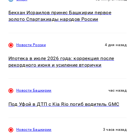
Бекхан Исраилов принес Башкирии первое
золото Спартакиады народов России
Новости России
4 дня назад
Ипотека в июле 2026 года: коррекция после
рекордного июня и усиление вторички
Новости Башкирии
час назад
Под Уфой в ДТП с Kia Rio погиб водитель GMC
Новости Башкирии
3 часа назад