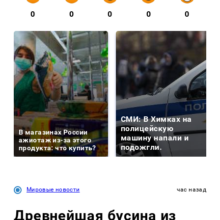
0
0
0
0
0
СМИ: В Химках на
полицейскую
В магазинах России
машину напали и
ажиотаж из-за этого
подожгли.
продукта: что купить?
Мировые новости
час назад
Древнейшая бусина из