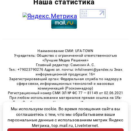
Наша статистика
Наименование СМИ: UFA-TOWN
Учредитель: Общество с ограниченной ответственностью
«Лучшие Медиа Решения»
Главный редактор: Самохин А. С.
Тел.: +79023790276 Адрес эл. почты: infolivesmi@yandex.ru Знак
информационной продукции: 16+
Зарегистрировавший орган: Федеральная служба по надзору в
сфере связи, информационных технологий и массовых
коммуникаций (Роскомнадзор)
Регистрационный номер СМИ ЭЛ № ФС 77 — 81149 от 02.06.2021
При любом использовании материалов прямая ссылка на Ufa-
Town.Ru обязательна. Цитирование в Интернете возможно
только при наличии письменного разрешения.
Мы используем cookie. Во время посещения сайта вы
соглашаетесь с тем, что мы обрабатываем ваши
персональные данные с использованием метрик Яндекс
Метрика, top.mail.ru, LiveInternet.
© 2026 «Ufa-Town» | Все права защищены