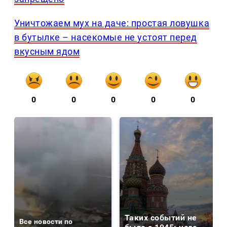
Уничтожаем мух на даче: простая ловушка
в бутылке – насекомые не устоят перед
вкусным ядом
0
0
0
0
0
Таких событий не
Все новости по