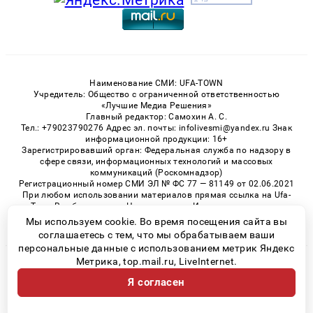
Наименование СМИ: UFA-TOWN
Учредитель: Общество с ограниченной ответственностью
«Лучшие Медиа Решения»
Главный редактор: Самохин А. С.
Тел.: +79023790276 Адрес эл. почты: infolivesmi@yandex.ru Знак
информационной продукции: 16+
Зарегистрировавший орган: Федеральная служба по надзору в
сфере связи, информационных технологий и массовых
коммуникаций (Роскомнадзор)
Регистрационный номер СМИ ЭЛ № ФС 77 — 81149 от 02.06.2021
При любом использовании материалов прямая ссылка на Ufa-
Town.Ru обязательна. Цитирование в Интернете возможно
только при наличии письменного разрешения.
Мы используем cookie. Во время посещения сайта вы
соглашаетесь с тем, что мы обрабатываем ваши
персональные данные с использованием метрик Яндекс
Метрика, top.mail.ru, LiveInternet.
© 2026 «Ufa-Town» | Все права защищены
Я согласен
Возрастная категория сайта 16+
Политика конфиденциальности