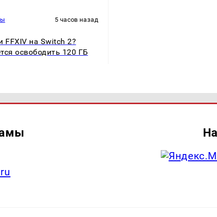
ры
5 часов назад
и FFXIV на Switch 2?
тся освободить 120 ГБ
ламы
На
.ru