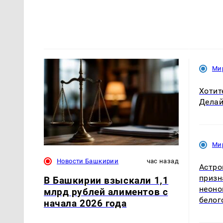
Ми
Хотит
Делай
Ми
Новости Башкирии
час назад
Астро
призн
В Башкирии взыскали 1,1
неоно
млрд рублей алиментов с
белог
начала 2026 года