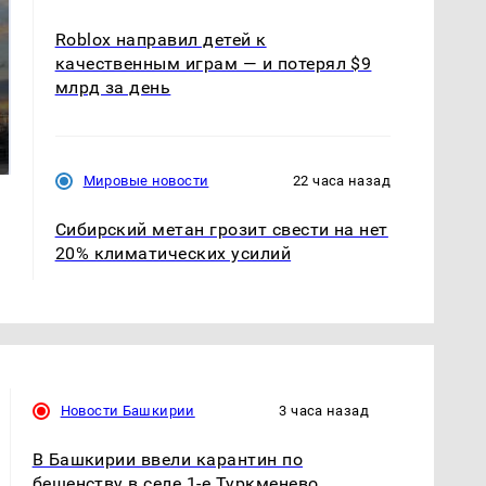
Roblox направил детей к
качественным играм — и потерял $9
млрд за день
СМИ: В Химках на
полицейскую
В магазинах России
машину напали и
ажиотаж из-за этого
подожгли.
продукта: что купить?
Мировые новости
22 часа назад
Сибирский метан грозит свести на нет
20% климатических усилий
Новости Башкирии
3 часа назад
В Башкирии ввели карантин по
бешенству в селе 1-е Туркменево