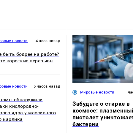
ровые новости
4 часа назад
е быть бодрее на работе?
те короткие перерывы
ровые новости
5 часов назад
Мировые новости
ча
номы обнаружили
Забудьте о стирке в
аки кислородно-
космосе: плазменны
вого ядра у массивного
пистолет уничтожае
о карлика
бактерии