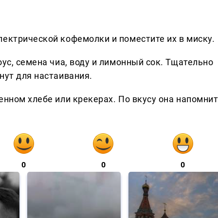
лектрической кофемолки и поместите их в миску.
оус, семена чиа, воду и лимонный сок. Тщательно
нут для настаивания.
енном хлебе или крекерах. По вкусу она напомни
0
0
0