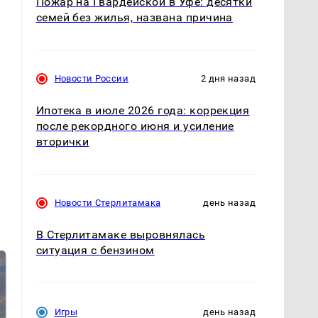
Пожар на Гвардейской в Уфе: десятки
семей без жилья, названа причина
Новости России
2 дня назад
Ипотека в июле 2026 года: коррекция
после рекордного июня и усиление
вторички
т
Новости Стерлитамака
день назад
В Стерлитамаке выровнялась
ситуация с бензином
Игры
день назад