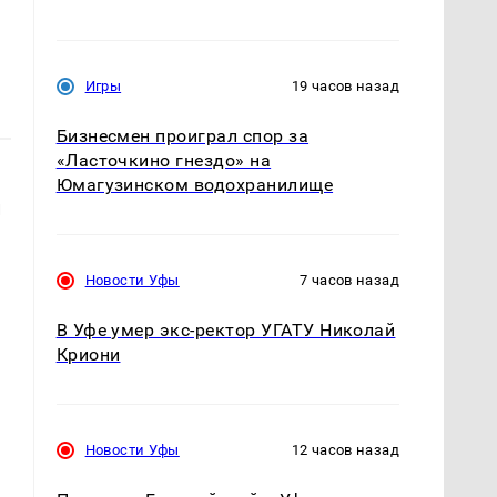
Игры
19 часов назад
Бизнесмен проиграл спор за
«Ласточкино гнездо» на
Юмагузинском водохранилище
й
Новости Уфы
7 часов назад
В Уфе умер экс-ректор УГАТУ Николай
Криони
Новости Уфы
12 часов назад