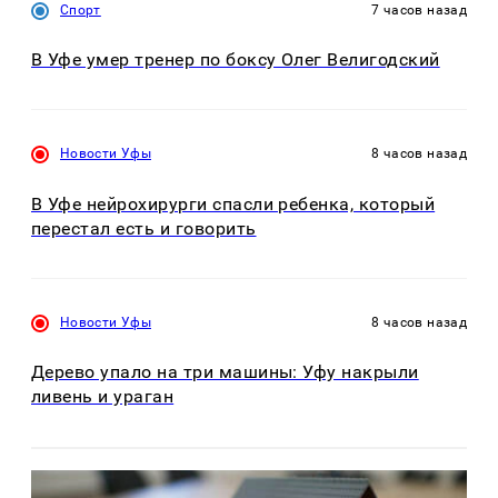
Спорт
7 часов назад
В Уфе умер тренер по боксу Олег Велигодский
Новости Уфы
8 часов назад
В Уфе нейрохирурги спасли ребенка, который
перестал есть и говорить
Новости Уфы
8 часов назад
Дерево упало на три машины: Уфу накрыли
ливень и ураган