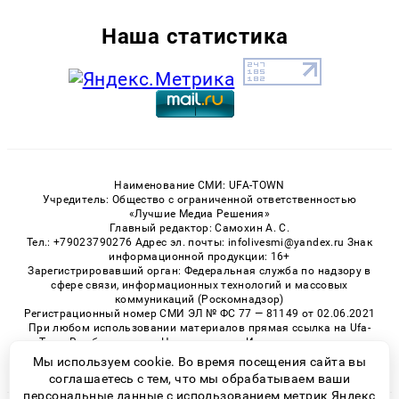
Наша статистика
Наименование СМИ: UFA-TOWN
Учредитель: Общество с ограниченной ответственностью
«Лучшие Медиа Решения»
Главный редактор: Самохин А. С.
Тел.: +79023790276 Адрес эл. почты: infolivesmi@yandex.ru Знак
информационной продукции: 16+
Зарегистрировавший орган: Федеральная служба по надзору в
сфере связи, информационных технологий и массовых
коммуникаций (Роскомнадзор)
Регистрационный номер СМИ ЭЛ № ФС 77 — 81149 от 02.06.2021
При любом использовании материалов прямая ссылка на Ufa-
Town.Ru обязательна. Цитирование в Интернете возможно
только при наличии письменного разрешения.
Мы используем cookie. Во время посещения сайта вы
соглашаетесь с тем, что мы обрабатываем ваши
персональные данные с использованием метрик Яндекс