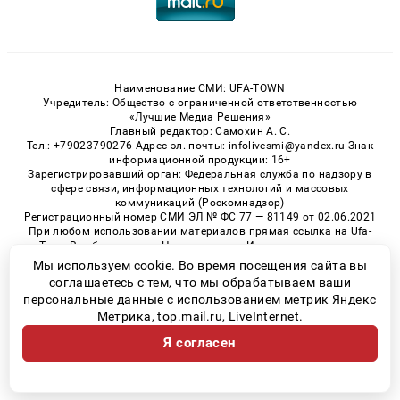
Наименование СМИ: UFA-TOWN
Учредитель: Общество с ограниченной ответственностью
«Лучшие Медиа Решения»
Главный редактор: Самохин А. С.
Тел.: +79023790276 Адрес эл. почты: infolivesmi@yandex.ru Знак
информационной продукции: 16+
Зарегистрировавший орган: Федеральная служба по надзору в
сфере связи, информационных технологий и массовых
коммуникаций (Роскомнадзор)
Регистрационный номер СМИ ЭЛ № ФС 77 — 81149 от 02.06.2021
При любом использовании материалов прямая ссылка на Ufa-
Town.Ru обязательна. Цитирование в Интернете возможно
только при наличии письменного разрешения.
Мы используем cookie. Во время посещения сайта вы
соглашаетесь с тем, что мы обрабатываем ваши
персональные данные с использованием метрик Яндекс
Метрика, top.mail.ru, LiveInternet.
© 2026 «Ufa-Town» | Все права защищены
Я согласен
Возрастная категория сайта 16+
Политика конфиденциальности