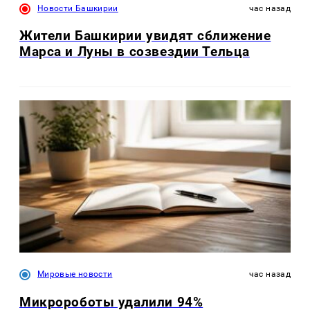
Новости Башкирии
час назад
Жители Башкирии увидят сближение
Марса и Луны в созвездии Тельца
Мировые новости
час назад
Микророботы удалили 94%