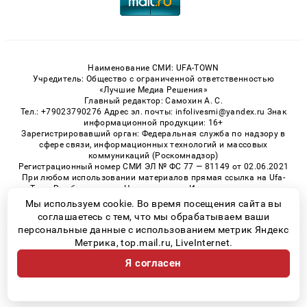
Наименование СМИ: UFA-TOWN
Учредитель: Общество с ограниченной ответственностью
«Лучшие Медиа Решения»
Главный редактор: Самохин А. С.
Тел.: +79023790276 Адрес эл. почты: infolivesmi@yandex.ru Знак
информационной продукции: 16+
Зарегистрировавший орган: Федеральная служба по надзору в
сфере связи, информационных технологий и массовых
коммуникаций (Роскомнадзор)
Регистрационный номер СМИ ЭЛ № ФС 77 — 81149 от 02.06.2021
При любом использовании материалов прямая ссылка на Ufa-
Town.Ru обязательна. Цитирование в Интернете возможно
только при наличии письменного разрешения.
Мы используем cookie. Во время посещения сайта вы
соглашаетесь с тем, что мы обрабатываем ваши
персональные данные с использованием метрик Яндекс
Метрика, top.mail.ru, LiveInternet.
© 2026 «Ufa-Town» | Все права защищены
Я согласен
Возрастная категория сайта 16+
Политика конфиденциальности