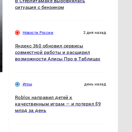
В Стерлитамаке выровнялась
ситуация с бензином
Новости России
2 дня назад
Яндекс 360 обновил сервисы
совместной работы и расширил
Таких событий не
В магазинах России
возможности Алисы Про в Таблицах
было с 1945: чего
ажиотаж из-за этого
ждать всем нам?
продукта: что купить?
Игры
день назад
Roblox направил детей к
качественным играм — и потерял $9
млрд за день