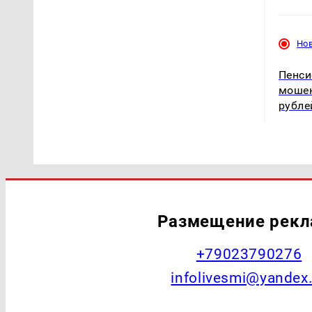
Но
Пенси
мошен
рубле
Размещение рек
+79023790276
infolivesmi@yandex