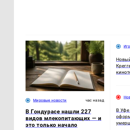
Иг
Новый
Крегг
кинот
Но
Мировые новости
час назад
В Уфе
В Гондурасе нашли 227
оформ
видов млекопитающих — и
умер
это только начало