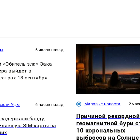
ры
6 часов назад
 «Обитель зла» Зака
ера выйдет в
еатрах 18 сентября
Мировые новости
2 час
вости Уфы
6 часов назад
Причиной рекордной
 задержали банду,
геомагнитной бури с
лявшую SIM-карты на
10 корональных
ших
выбросов на Солнце