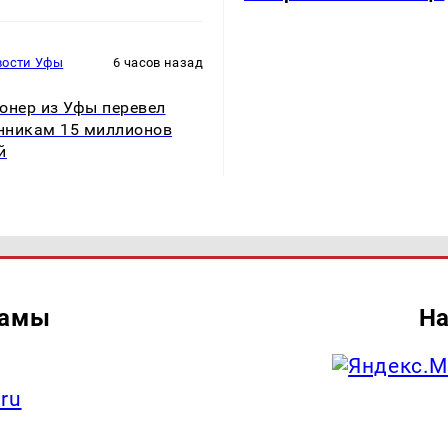
вости Уфы
6 часов назад
онер из Уфы перевел
никам 15 миллионов
й
ламы
На
.ru