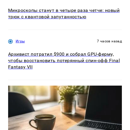
Микроскопы станут в четыре раза четче: новый
трюк с квантовой запутанностью
Игры
7 часов назад
Архивист потратил $900 и собрал GPU-ферму,
чтобы восстановить потерянный спин-офф Final
Fantasy VII