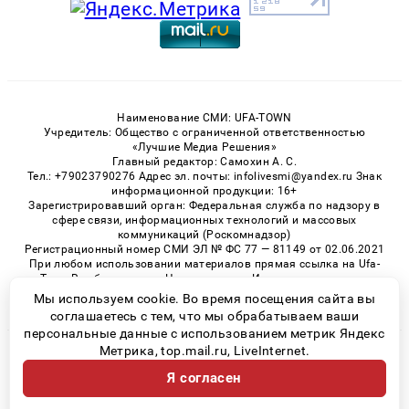
Наименование СМИ: UFA-TOWN
Учредитель: Общество с ограниченной ответственностью
«Лучшие Медиа Решения»
Главный редактор: Самохин А. С.
Тел.: +79023790276 Адрес эл. почты: infolivesmi@yandex.ru Знак
информационной продукции: 16+
Зарегистрировавший орган: Федеральная служба по надзору в
сфере связи, информационных технологий и массовых
коммуникаций (Роскомнадзор)
Регистрационный номер СМИ ЭЛ № ФС 77 — 81149 от 02.06.2021
При любом использовании материалов прямая ссылка на Ufa-
Town.Ru обязательна. Цитирование в Интернете возможно
только при наличии письменного разрешения.
Мы используем cookie. Во время посещения сайта вы
соглашаетесь с тем, что мы обрабатываем ваши
персональные данные с использованием метрик Яндекс
Метрика, top.mail.ru, LiveInternet.
© 2026 «Ufa-Town» | Все права защищены
Я согласен
Возрастная категория сайта 16+
Политика конфиденциальности