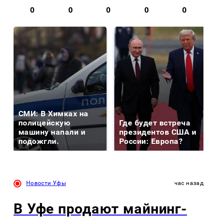
0
0
0
0
0
СМИ: В Химках на
полицейскую
Где будет встреча
машину напали и
президентов США и
подожгли.
России: Европа?
Новости Уфы
час назад
В Уфе продают майнинг-