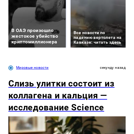
В ОАЭ произошло
Все новости по
жестокое убийство
падению вертолета на
криптомиллионера
Кавказе: читать здесь
Мировые новости
секунду назад
Слизь улитки состоит из
коллагена и кальция —
исследование Science