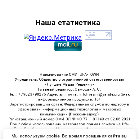
Наша статистика
Наименование СМИ: UFA-TOWN
Учредитель: Общество с ограниченной ответственностью
«Лучшие Медиа Решения»
Главный редактор: Самохин А. С.
Тел.: +79023790276 Адрес эл. почты: infolivesmi@yandex.ru Знак
информационной продукции: 16+
Зарегистрировавший орган: Федеральная служба по надзору в
сфере связи, информационных технологий и массовых
коммуникаций (Роскомнадзор)
Регистрационный номер СМИ ЭЛ № ФС 77 — 81149 от 02.06.2021
При любом использовании материалов прямая ссылка на Ufa-
Town.Ru обязательна. Цитирование в Интернете возможно
только при наличии письменного разрешения.
Мы используем cookie. Во время посещения сайта вы