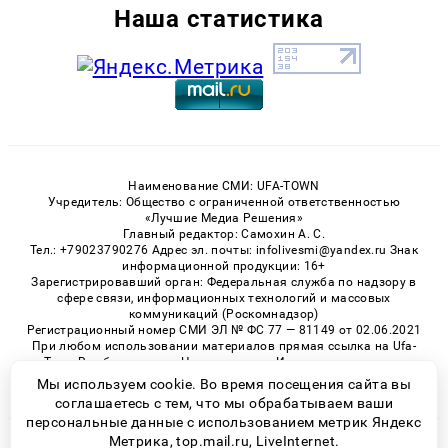
Наша статистика
Наименование СМИ: UFA-TOWN
Учредитель: Общество с ограниченной ответственностью
«Лучшие Медиа Решения»
Главный редактор: Самохин А. С.
Тел.: +79023790276 Адрес эл. почты: infolivesmi@yandex.ru Знак
информационной продукции: 16+
Зарегистрировавший орган: Федеральная служба по надзору в
сфере связи, информационных технологий и массовых
коммуникаций (Роскомнадзор)
Регистрационный номер СМИ ЭЛ № ФС 77 — 81149 от 02.06.2021
При любом использовании материалов прямая ссылка на Ufa-
Town.Ru обязательна. Цитирование в Интернете возможно
только при наличии письменного разрешения.
Мы используем cookie. Во время посещения сайта вы
соглашаетесь с тем, что мы обрабатываем ваши
персональные данные с использованием метрик Яндекс
Метрика, top.mail.ru, LiveInternet.
© 2026 «Ufa-Town» | Все права защищены