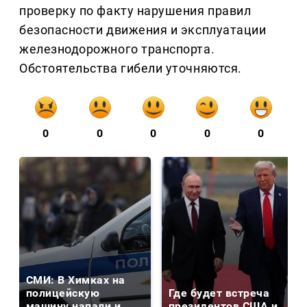
проверку по факту нарушения правил
безопасности движения и эксплуатации
железнодорожного транспорта.
Обстоятельства гибели уточняются.
0
0
0
0
0
СМИ: В Химках на
полицейскую
Где будет встреча
машину напали и
президентов США и