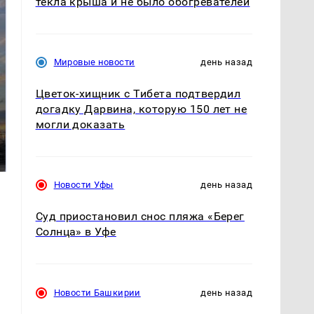
текла крыша и не было обогревателей
Мировые новости
день назад
Цветок-хищник с Тибета подтвердил
догадку Дарвина, которую 150 лет не
СМИ: В Химках на
могли доказать
полицейскую
В магазинах России
машину напали и
ажиотаж из-за этого
подожгли.
продукта: что купить?
Новости Уфы
день назад
Суд приостановил снос пляжа «Берег
Солнца» в Уфе
Новости Башкирии
день назад