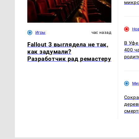
микро
Но
Игры
час назад
В Уфе
Fallout 3 выглядела не так,
400 ч
как задумали?
родит
Разработчик рад ремастеру
Ми
Сокра
дерев
смерт