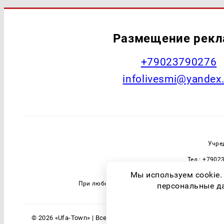
Размещение рек
+79023790276
infolivesmi@yandex
Учре
Тел.: +7902
Зарегистрировавший орган: Федераль
Мы используем cookie.
При любом использовании материалов прямая 
персональные дан
© 2026 «Ufa-Town» | Все права защищены