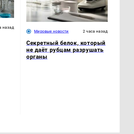
а назад
Мировые новости
2 часа назад
Секретный белок, который
не даёт рубцам разрушать
органы