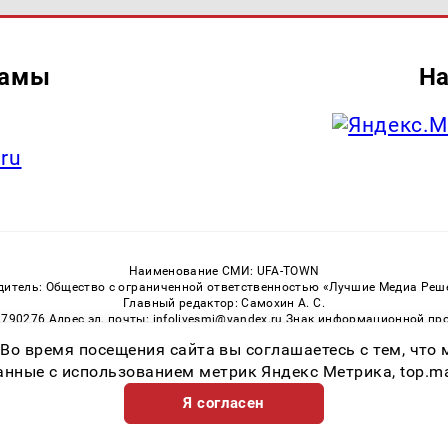
ламы
На
.ru
Наименование СМИ: UFA-TOWN
дитель: Общество с ограниченной ответственностью «Лучшие Медиа Реш
Главный редактор: Самохин А. С.
3790276 Адрес эл. почты: infolivesmi@yandex.ru Знак информационной пр
ная служба по надзору в сфере связи, информационных технологий и м
 Во время посещения сайта вы соглашаетесь с тем, чт
Регистрационный номер СМИ ЭЛ № ФС 77 — 81149 от 02.06.2021
ссылка на Ufa-Town.Ru обязательна. Цитирование в Интернете возможно
ные с использованием метрик Яндекс Метрика, top.mail.
Я согласен
Возрастная категория сайта 16+