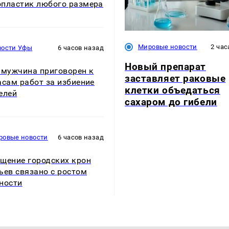
пластик любого размера
Мировые новости
2 час
вости Уфы
6 часов назад
Новый препарат
 мужчина приговорен к
заставляет раковые
асам работ за избиение
клетки объедаться
елей
сахаром до гибели
ровые новости
6 часов назад
щение городских крон
ьев связано с ростом
ности