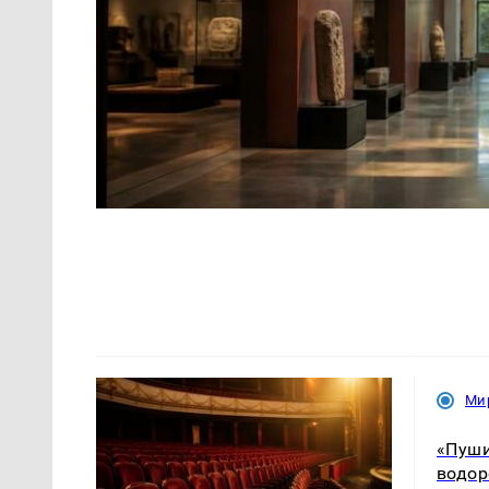
Ми
«Пуши
водор