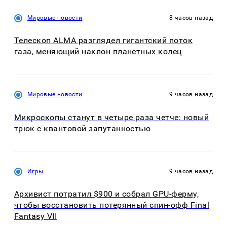
Мировые новости
8 часов назад
Телескоп ALMA разглядел гигантский поток
газа, меняющий наклон планетных колец
Мировые новости
9 часов назад
Микроскопы станут в четыре раза четче: новый
трюк с квантовой запутанностью
Игры
9 часов назад
Архивист потратил $900 и собрал GPU-ферму,
чтобы восстановить потерянный спин-офф Final
Fantasy VII