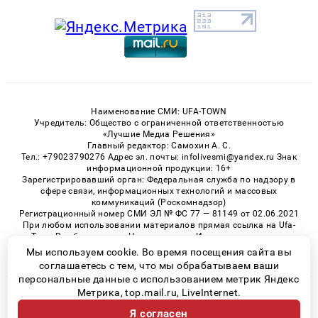
Наименование СМИ: UFA-TOWN
Учредитель: Общество с ограниченной ответственностью
«Лучшие Медиа Решения»
Главный редактор: Самохин А. С.
Тел.: +79023790276 Адрес эл. почты: infolivesmi@yandex.ru Знак
информационной продукции: 16+
Зарегистрировавший орган: Федеральная служба по надзору в
сфере связи, информационных технологий и массовых
коммуникаций (Роскомнадзор)
Регистрационный номер СМИ ЭЛ № ФС 77 — 81149 от 02.06.2021
При любом использовании материалов прямая ссылка на Ufa-
Town.Ru обязательна. Цитирование в Интернете возможно
только при наличии письменного разрешения.
Мы используем cookie. Во время посещения сайта вы
соглашаетесь с тем, что мы обрабатываем ваши
персональные данные с использованием метрик Яндекс
Метрика, top.mail.ru, LiveInternet.
© 2026 «Ufa-Town» | Все права защищены
Я согласен
Возрастная категория сайта 16+