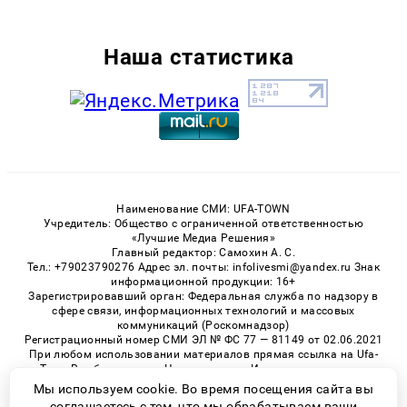
Наша статистика
Наименование СМИ: UFA-TOWN
Учредитель: Общество с ограниченной ответственностью
«Лучшие Медиа Решения»
Главный редактор: Самохин А. С.
Тел.: +79023790276 Адрес эл. почты: infolivesmi@yandex.ru Знак
информационной продукции: 16+
Зарегистрировавший орган: Федеральная служба по надзору в
сфере связи, информационных технологий и массовых
коммуникаций (Роскомнадзор)
Регистрационный номер СМИ ЭЛ № ФС 77 — 81149 от 02.06.2021
При любом использовании материалов прямая ссылка на Ufa-
Town.Ru обязательна. Цитирование в Интернете возможно
только при наличии письменного разрешения.
Мы используем cookie. Во время посещения сайта вы
соглашаетесь с тем, что мы обрабатываем ваши