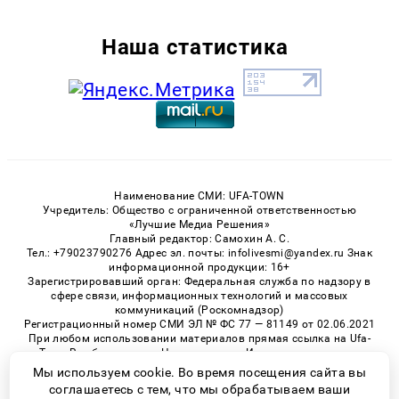
Наша статистика
Наименование СМИ: UFA-TOWN
Учредитель: Общество с ограниченной ответственностью
«Лучшие Медиа Решения»
Главный редактор: Самохин А. С.
Тел.: +79023790276 Адрес эл. почты: infolivesmi@yandex.ru Знак
информационной продукции: 16+
Зарегистрировавший орган: Федеральная служба по надзору в
сфере связи, информационных технологий и массовых
коммуникаций (Роскомнадзор)
Регистрационный номер СМИ ЭЛ № ФС 77 — 81149 от 02.06.2021
При любом использовании материалов прямая ссылка на Ufa-
Town.Ru обязательна. Цитирование в Интернете возможно
только при наличии письменного разрешения.
Мы используем cookie. Во время посещения сайта вы
соглашаетесь с тем, что мы обрабатываем ваши