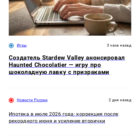
Игры
3 часа назад
Создатель Stardew Valley анонсировал
Haunted Chocolatier — игру про
шоколадную лавку с призраками
Новости России
2 дня назад
Ипотека в июле 2026 года: коррекция после
рекордного июня и усиление вторички