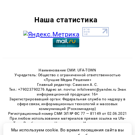
Наша статистика
Наименование СМИ: UFA-TOWN
Учредитель: Общество с ограниченной ответственностью
«Лучшие Медиа Решения»
Главный редактор: Самохин А. С.
Тел.: +79023790276 Адрес эл. почты: infolivesmi@yandex.ru Знак
информационной продукции: 16+
Зарегистрировавший орган: Федеральная служба по надзору в
сфере связи, информационных технологий и массовых
коммуникаций (Роскомнадзор)
Регистрационный номер СМИ ЭЛ № ФС 77 — 81149 от 02.06.2021
При любом использовании материалов прямая ссылка на Ufa-
Town.Ru обязательна. Цитирование в Интернете возможно
только при наличии письменного разрешения.
Мы используем cookie. Во время посещения сайта вы