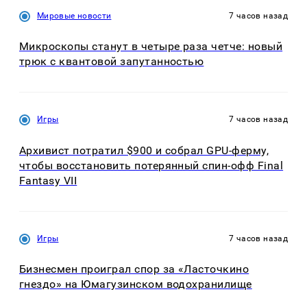
Мировые новости
7 часов назад
Микроскопы станут в четыре раза четче: новый
трюк с квантовой запутанностью
Игры
7 часов назад
Архивист потратил $900 и собрал GPU-ферму,
чтобы восстановить потерянный спин-офф Final
Fantasy VII
Игры
7 часов назад
Бизнесмен проиграл спор за «Ласточкино
гнездо» на Юмагузинском водохранилище