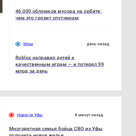
готовую еду из
жестокое убийство
магазина: список
криптомиллионера
46 000 обломков мусора на орбите:
чем это грозит спутникам
Игры
день назад
Roblox направил детей к
качественным играм — и потерял $9
млрд за день
Новости Уфы
8 минут назад
Многодетная семья бойца СВО из Уфы
получила новое жилье