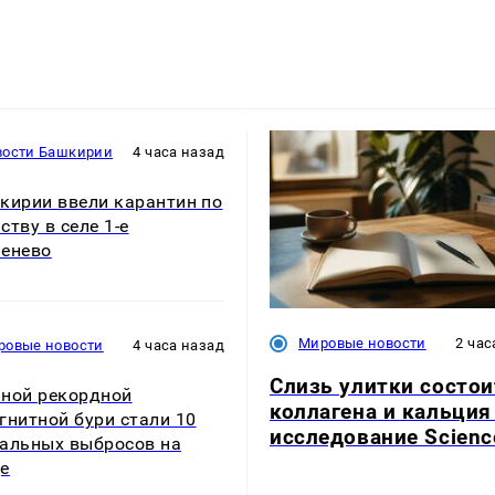
вости Башкирии
4 часа назад
кирии ввели карантин по
ству в селе 1-е
енево
Мировые новости
2 час
ровые новости
4 часа назад
Слизь улитки состои
ной рекордной
коллагена и кальция
гнитной бури стали 10
исследование Scienc
альных выбросов на
е