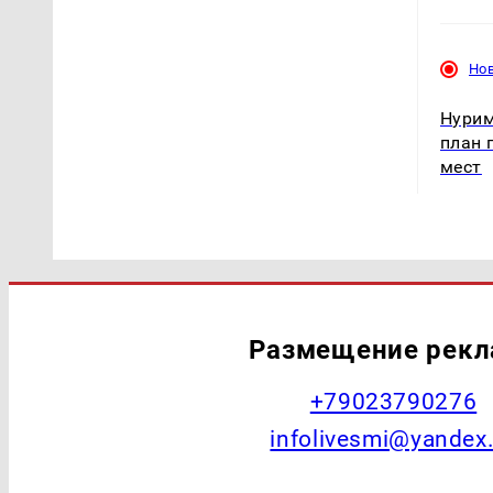
Но
Нурим
план 
мест
Размещение рек
+79023790276
infolivesmi@yandex