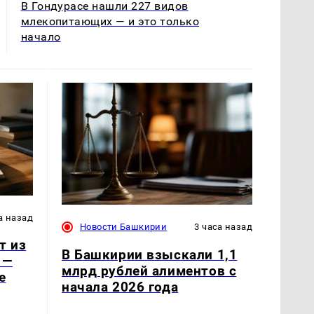
В Гондурасе нашли 227 видов
млекопитающих — и это только
начало
а назад
Новости Башкирии
3 часа назад
т из
В Башкирии взыскали 1,1
 —
млрд рублей алиментов с
e
начала 2026 года