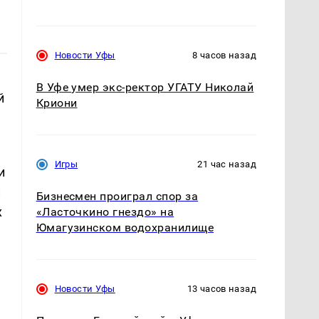
Новости Уфы
8 часов назад
В Уфе умер экс-ректор УГАТУ Николай
й
Криони
Игры
21 час назад
и
и
Бизнесмен проиграл спор за
х
«Ласточкино гнездо» на
Юмагузинском водохранилище
Новости Уфы
13 часов назад