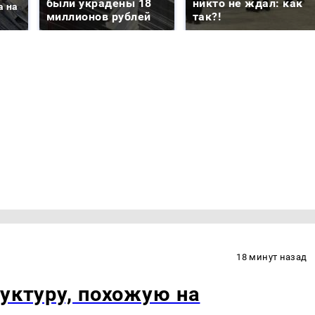
были украдены 18
никто не ждал: как
а на
миллионов рублей
так?!
18 минут назад
руктуру, похожую на