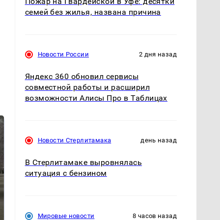
Пожар на Гвардейской в Уфе: десятки
семей без жилья, названа причина
Новости России
2 дня назад
Яндекс 360 обновил сервисы
совместной работы и расширил
возможности Алисы Про в Таблицах
Новости Стерлитамака
день назад
В Стерлитамаке выровнялась
ситуация с бензином
Не ешьте эту
В ОАЭ произошло
Мировые новости
8 часов назад