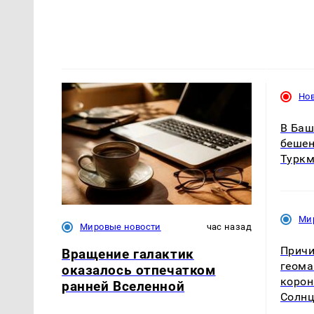
Но
В Баш
бешен
Туркм
Ми
Мировые новости
час назад
Причи
Вращение галактик
геома
оказалось отпечатком
корон
ранней Вселенной
Солнц