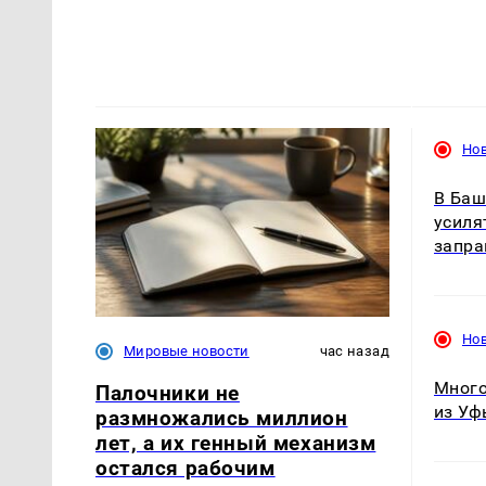
Но
В Баш
усиля
запр
Но
Мировые новости
час назад
Много
Палочники не
из Уф
размножались миллион
лет, а их генный механизм
остался рабочим