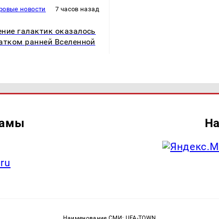
ровые новости
7 часов назад
ние галактик оказалось
атком ранней Вселенной
ламы
На
.ru
Наименование СМИ: UFA-TOWN