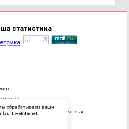
ша статистика
ения»
одукции: 16+
ассовых коммуникаций (Роскомнадзор)
о мы обрабатываем ваши
 только при наличии письменного разрешения.
ru, LiveInternet.