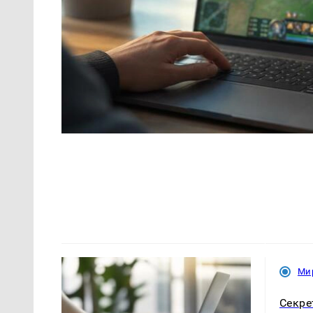
Ми
Секре