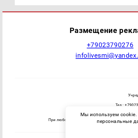
Размещение рек
+79023790276
infolivesmi@yandex
Учре
Тел.: +7902
Зарегистрировавший орган: Федераль
Мы используем cookie.
При любом использовании материалов прямая 
персональные дан