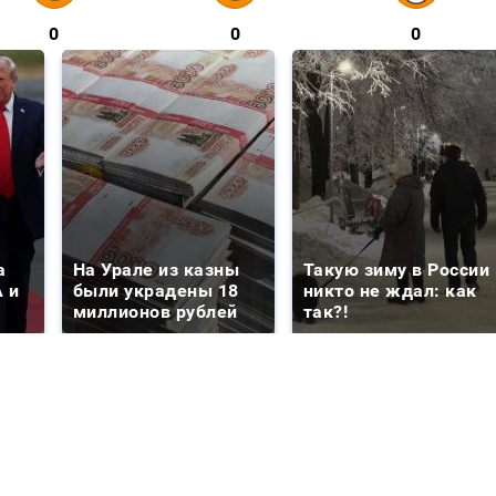
0
0
0
а
На Урале из казны
Такую зиму в России
 и
были украдены 18
никто не ждал: как
миллионов рублей
так?!