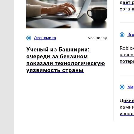
даёт 
орга
Иг
Экономика
час назад
Roblo
Ученый из Башкирии:
качес
очереди за бензином
потер
показали технологическую
уязвимость страны
Ми
Дикие
камни
испол