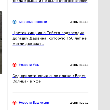
текла крыша и не было обогревателей
Мировые новости
день назад
Цветок-хищник с Тибета подтвердил
догадку Дарвина, которую 150 лет не
могли доказать
Не ешьте эту
Как выглядит место
готовую еду из
Новости Уфы
день назад
крушение вертолета на
магазина: список
Кавказе: смотреть
Суд приостановил снос пляжа «Берег
Солнца» в Уфе
Новости Башкирии
день назад