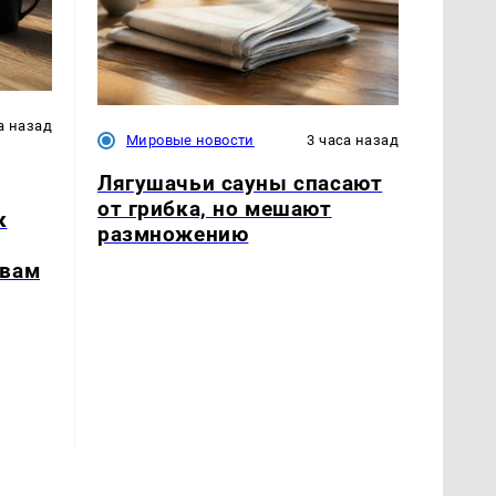
а назад
Мировые новости
3 часа назад
Лягушачьи сауны спасают
от грибка, но мешают
к
размножению
твам