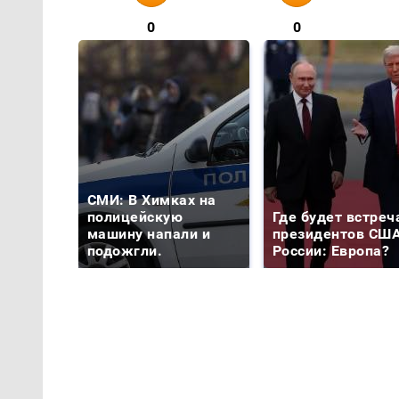
0
0
СМИ: В Химках на
полицейскую
Где будет встреч
машину напали и
президентов США
подожгли.
России: Европа?