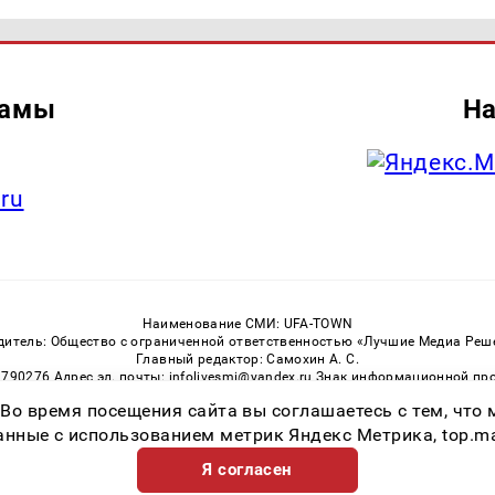
ламы
На
.ru
Наименование СМИ: UFA-TOWN
дитель: Общество с ограниченной ответственностью «Лучшие Медиа Реш
Главный редактор: Самохин А. С.
3790276 Адрес эл. почты: infolivesmi@yandex.ru Знак информационной пр
ная служба по надзору в сфере связи, информационных технологий и м
 Во время посещения сайта вы соглашаетесь с тем, чт
Регистрационный номер СМИ ЭЛ № ФС 77 — 81149 от 02.06.2021
ссылка на Ufa-Town.Ru обязательна. Цитирование в Интернете возможно
ные с использованием метрик Яндекс Метрика, top.mail.
Я согласен