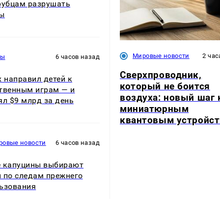
рубцам разрушать
ны
Мировые новости
2 час
ры
6 часов назад
Сверхпроводник,
x направил детей к
который не боится
твенным играм — и
воздуха: новый шаг 
ял $9 млрд за день
миниатюрным
квантовым устройс
ровые новости
6 часов назад
 капуцины выбирают
 по следам прежнего
ьзования