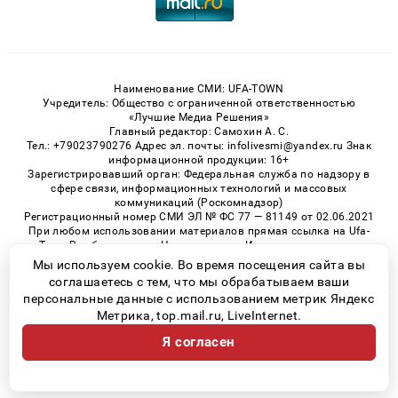
Наименование СМИ: UFA-TOWN
Учредитель: Общество с ограниченной ответственностью
«Лучшие Медиа Решения»
Главный редактор: Самохин А. С.
Тел.: +79023790276 Адрес эл. почты: infolivesmi@yandex.ru Знак
информационной продукции: 16+
Зарегистрировавший орган: Федеральная служба по надзору в
сфере связи, информационных технологий и массовых
коммуникаций (Роскомнадзор)
Регистрационный номер СМИ ЭЛ № ФС 77 — 81149 от 02.06.2021
При любом использовании материалов прямая ссылка на Ufa-
Town.Ru обязательна. Цитирование в Интернете возможно
только при наличии письменного разрешения.
Мы используем cookie. Во время посещения сайта вы
соглашаетесь с тем, что мы обрабатываем ваши
персональные данные с использованием метрик Яндекс
Метрика, top.mail.ru, LiveInternet.
© 2026 «Ufa-Town» | Все права защищены
Я согласен
Возрастная категория сайта 16+
Политика конфиденциальности