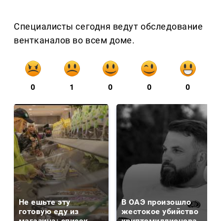
Специалисты сегодня ведут обследование
вентканалов во всем доме.
0
1
0
0
0
Не ешьте эту
В ОАЭ произошло
готовую еду из
жестокое убийство
магазина: список
криптомиллионера