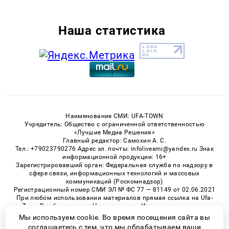
Наша статистика
Наименование СМИ: UFA-TOWN
Учредитель: Общество с ограниченной ответственностью
«Лучшие Медиа Решения»
Главный редактор: Самохин А. С.
Тел.: +79023790276 Адрес эл. почты: infolivesmi@yandex.ru Знак
информационной продукции: 16+
Зарегистрировавший орган: Федеральная служба по надзору в
сфере связи, информационных технологий и массовых
коммуникаций (Роскомнадзор)
Регистрационный номер СМИ ЭЛ № ФС 77 — 81149 от 02.06.2021
При любом использовании материалов прямая ссылка на Ufa-
Town.Ru обязательна. Цитирование в Интернете возможно
только при наличии письменного разрешения.
Мы используем cookie. Во время посещения сайта вы
соглашаетесь с тем, что мы обрабатываем ваши