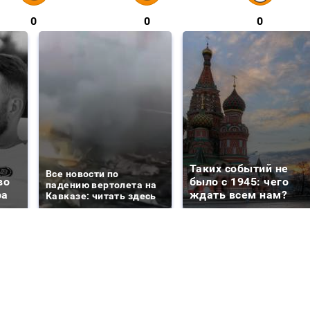
0
0
0
Таких событий не
Все новости по
во
было с 1945: чего
падению вертолета на
ра
ждать всем нам?
Кавказе: читать здесь