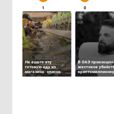
1
0
Не ешьте эту
В ОАЭ произошло
готовую еду из
жестокое убийст
магазина: список
криптомиллионе