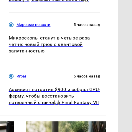
Мировые новости
5 часов назад
Микроскопы станут в четыре раза
четче: новый трюк с квантовой
запутанностью
Игры
5 часов назад
Архивист потратил $900 и собрал GPU-
ферму, чтобы восстановить
потерянный спин-офф Final Fantasy VII