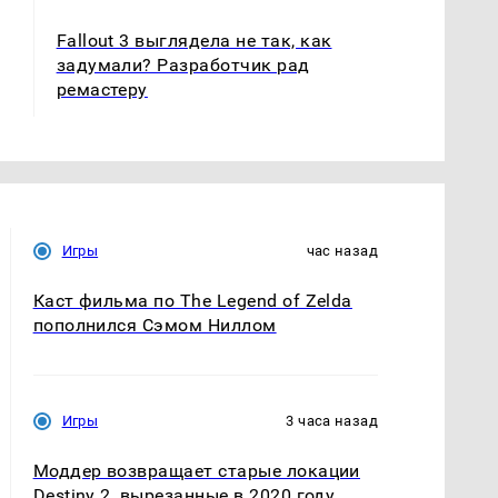
Fallout 3 выглядела не так, как
задумали? Разработчик рад
ремастеру
Игры
час назад
Каст фильма по The Legend of Zelda
пополнился Сэмом Ниллом
Игры
3 часа назад
Моддер возвращает старые локации
Destiny 2, вырезанные в 2020 году