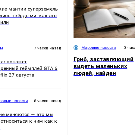
кие мантии суперземель
лись твёрдыми: как это
нили
Мировые новости
3 час
ры
7 часов назад
Гриб, заставляющий
tar покажет
видеть маленьких
ренный геймплей GTA 6
людей, найден
flix 27 августа
ровые новости
8 часов назад
не меняются — это мы
 относиться к ним как к
м