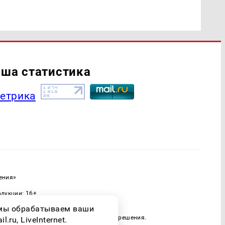
ша статистика
ения»
одукции: 16+
ассовых коммуникаций (Роскомнадзор)
о мы обрабатываем ваши
 только при наличии письменного разрешения.
ru, LiveInternet.