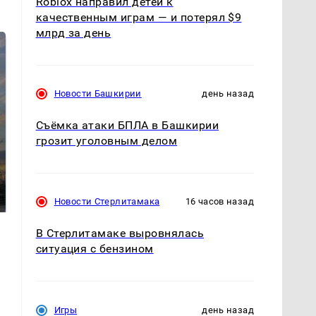
Roblox направил детей к
качественным играм — и потерял $9
млрд за день
Новости Башкирии
день назад
Съёмка атаки БПЛА в Башкирии
грозит уголовным делом
СМИ: В Химках на
полицейскую
В магазинах России
машину напали и
ажиотаж из-за этого
подожгли.
продукта: что купить?
Новости Стерлитамака
16 часов назад
В Стерлитамаке выровнялась
ситуация с бензином
Игры
день назад