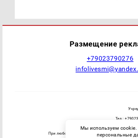
Размещение рек
+79023790276
infolivesmi@yandex
Учре
Тел.: +7902
Зарегистрировавший орган: Федераль
Мы используем cookie.
При любом использовании материалов прямая 
персональные дан