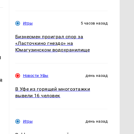
Игры
5 часов назад
Бизнесмен проиграл спор за
«Ласточкино гнездо» на
Юмагузинском водохранилище
л
Новости Уфы
день назад
я
В Уфе из горящей многоэтажки
вывели 16 человек
Игры
день назад