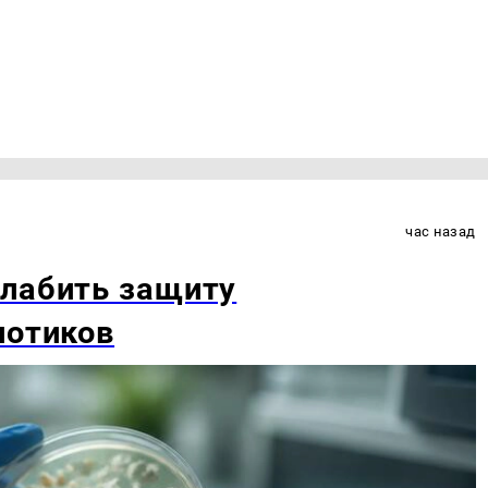
час назад
слабить защиту
иотиков