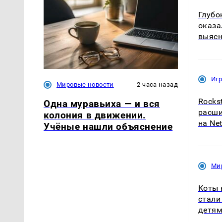
Глубо
оказа
выяс
Иг
Мировые новости
2 часа назад
Rocks
Одна муравьиха — и вся
расши
колония в движении.
на Net
Учёные нашли объяснение
Ми
Коты 
стали
детя