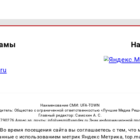
ламы
На
.ru
Наименование СМИ: UFA-TOWN
дитель: Общество с ограниченной ответственностью «Лучшие Медиа Реш
Главный редактор: Самохин А. С.
3790276 Адрес эл. почты: infolivesmi@yandex.ru Знак информационной пр
ная служба по надзору в сфере связи, информационных технологий и м
 Во время посещения сайта вы соглашаетесь с тем, чт
Регистрационный номер СМИ ЭЛ № ФС 77 — 81149 от 02.06.2021
ссылка на Ufa-Town.Ru обязательна. Цитирование в Интернете возможно
ные с использованием метрик Яндекс Метрика, top.mail.