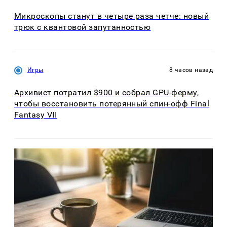
Микроскопы станут в четыре раза четче: новый
трюк с квантовой запутанностью
Игры
8 часов назад
Архивист потратил $900 и собрал GPU-ферму,
чтобы восстановить потерянный спин-офф Final
Fantasy VII