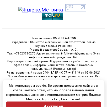
Наименование СМИ: UFA-TOWN
Учредитель: Общество с ограниченной ответственностью
«Лучшие Медиа Решения»
Главный редактор: Самохин А. С.
Тел.: +79023790276 Адрес эл. почты: infolivesmi@yandex.ru Знак
информационной продукции: 16+
Зарегистрировавший орган: Федеральная служба по надзору в
сфере связи, информационных технологий и массовых
коммуникаций (Роскомнадзор)
Регистрационный номер СМИ ЭЛ № ФС 77 — 81149 от 02.06.2021
При любом использовании материалов прямая ссылка на Ufa-
Town.Ru обязательна. Цитирование в Интернете возможно
только при наличии письменного разрешения.
Мы используем cookie. Во время посещения сайта вы
соглашаетесь с тем, что мы обрабатываем ваши
персональные данные с использованием метрик Яндекс
Метрика, top.mail.ru, LiveInternet.
© 2026 «Ufa-Town» | Все права защищены
Я согласен
Возрастная категория сайта 16+