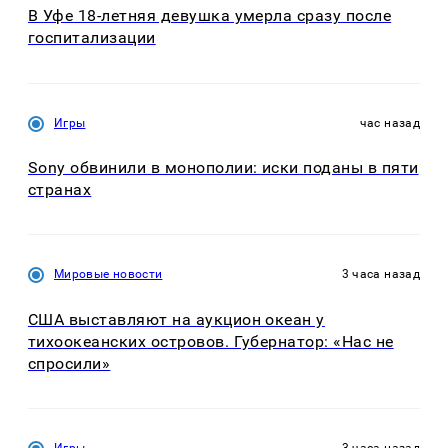
В Уфе 18-летняя девушка умерла сразу после
госпитализации
Игры
час назад
Sony обвинили в монополии: иски поданы в пяти
странах
Мировые новости
3 часа назад
США выставляют на аукцион океан у
тихоокеанских островов. Губернатор: «Нас не
спросили»
Игры
3 часа назад