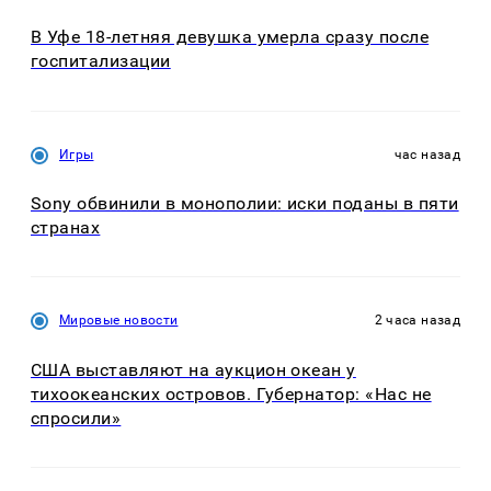
В Уфе 18-летняя девушка умерла сразу после
госпитализации
Игры
час назад
Sony обвинили в монополии: иски поданы в пяти
странах
Мировые новости
2 часа назад
США выставляют на аукцион океан у
тихоокеанских островов. Губернатор: «Нас не
спросили»