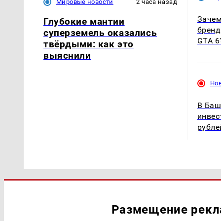
Мировые новости
2 часа назад
Зачем
Глубокие мантии
бренд
суперземель оказались
GTA 6
твёрдыми: как это
выяснили
Но
В Баш
инвес
рубле
Размещение рек