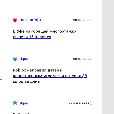
Новости Уфы
день назад
В Уфе из горящей многоэтажки
вывели 16 человек
Игры
день назад
Roblox направил детей к
качественным играм — и потерял $9
ь
млрд за день
Игры
22 часа назад