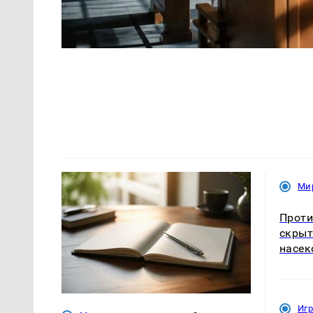
Ми
Проти
скрыт
насе
Иг