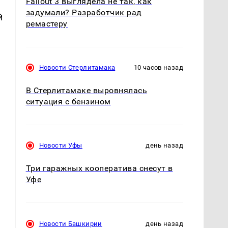
Fallout 3 выглядела не так, как
задумали? Разработчик рад
й
ремастеру
Новости Стерлитамака
10 часов назад
В Стерлитамаке выровнялась
ситуация с бензином
Новости Уфы
день назад
Три гаражных кооператива снесут в
Уфе
Новости Башкирии
день назад