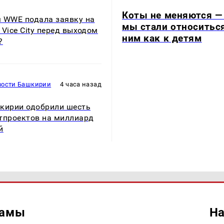
Коты не меняются —
 WWE подала заявку на
мы стали относитьс
 Vice City перед выходом
ним как к детям
?
вости Башкирии
4 часа назад
кирии одобрили шесть
тпроектов на миллиард
й
ламы
На