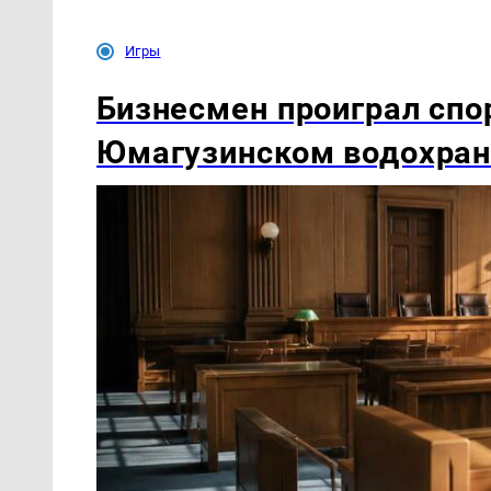
Игры
Бизнесмен проиграл спор
Юмагузинском водохра