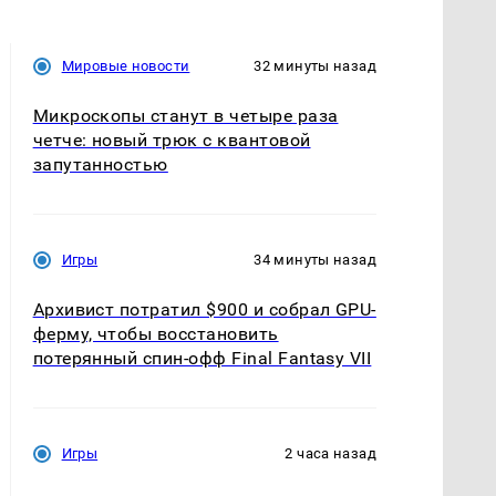
Мировые новости
32 минуты назад
Микроскопы станут в четыре раза
четче: новый трюк с квантовой
запутанностью
Игры
34 минуты назад
Архивист потратил $900 и собрал GPU-
ферму, чтобы восстановить
потерянный спин-офф Final Fantasy VII
Игры
2 часа назад