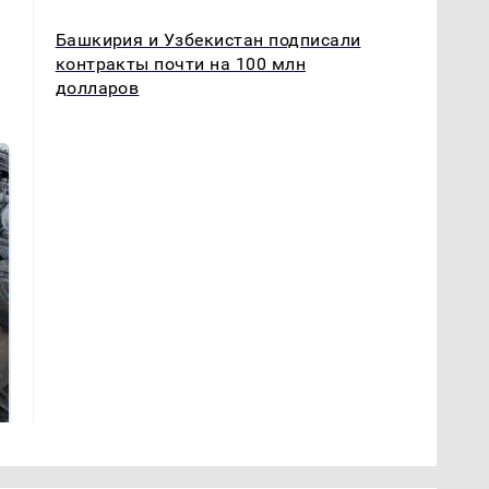
Башкирия и Узбекистан подписали
контракты почти на 100 млн
долларов
Такую зиму в России
На Урале из казны
никто не ждал: как
были украдены 18
так?!
миллионов рублей