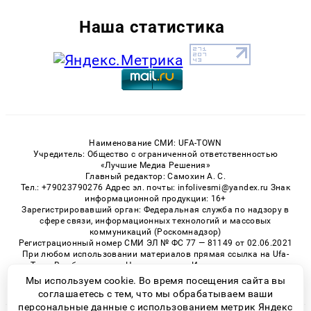
Наша статистика
Наименование СМИ: UFA-TOWN
Учредитель: Общество с ограниченной ответственностью
«Лучшие Медиа Решения»
Главный редактор: Самохин А. С.
Тел.: +79023790276 Адрес эл. почты: infolivesmi@yandex.ru Знак
информационной продукции: 16+
Зарегистрировавший орган: Федеральная служба по надзору в
сфере связи, информационных технологий и массовых
коммуникаций (Роскомнадзор)
Регистрационный номер СМИ ЭЛ № ФС 77 — 81149 от 02.06.2021
При любом использовании материалов прямая ссылка на Ufa-
Town.Ru обязательна. Цитирование в Интернете возможно
только при наличии письменного разрешения.
Мы используем cookie. Во время посещения сайта вы
соглашаетесь с тем, что мы обрабатываем ваши
персональные данные с использованием метрик Яндекс