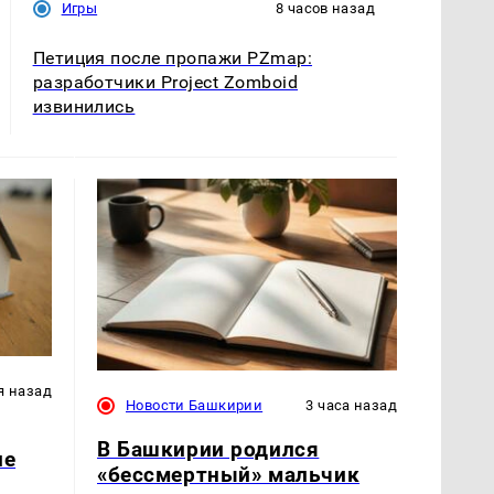
Игры
8 часов назад
Петиция после пропажи PZmap:
разработчики Project Zomboid
извинились
я назад
Новости Башкирии
3 часа назад
В Башкирии родился
ле
«бессмертный» мальчик