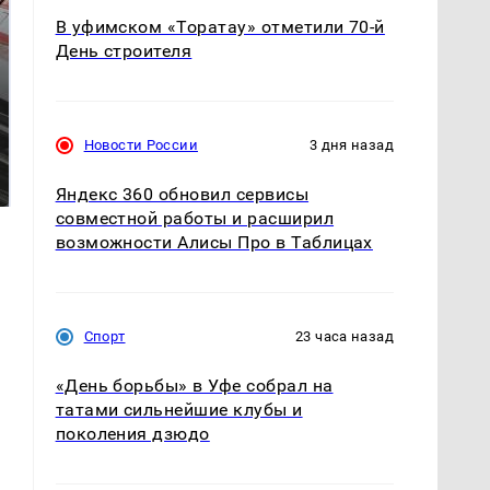
В уфимском «Торатау» отметили 70-й
День строителя
Такую зиму в России
Новости России
3 дня назад
Как выглядит место
никто не ждал: как
крушение вертолета на
так?!
Кавказе: смотреть
Яндекс 360 обновил сервисы
совместной работы и расширил
возможности Алисы Про в Таблицах
Спорт
23 часа назад
«День борьбы» в Уфе собрал на
татами сильнейшие клубы и
поколения дзюдо