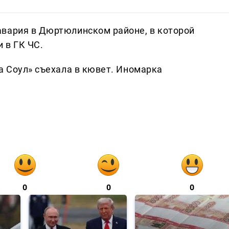
авария в Дюртюлинском районе, в которой
 в ГК ЧС.
а Соул» съехала в кювет. Иномарка
.
0
0
0