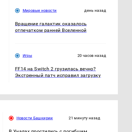
Мировые новости
день назад
Вращение галактик оказалось
отпечатком ранней Вселенной
Игры
20 часов назад
FF14 на Switch 2 грузилась вечно?
Экстренный патч исправил загрузку
Новости Башкирии
21 минуту назад
В Учалах простились с погибшим