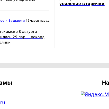
усиление вторички
вости Башкирии
15 часов назад
текамске 8 августа
ились 29 пар — рекорд
блики
ламы
На
.ru