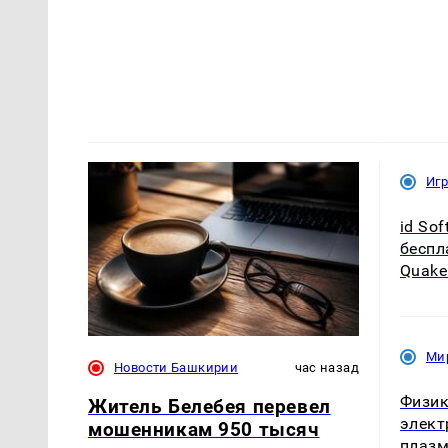
Иг
id So
беспл
Quake
Ми
Новости Башкирии
час назад
Физик
Житель Белебея перевел
элект
мошенникам 950 тысяч
плазм