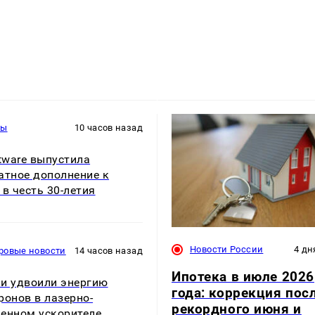
ры
10 часов назад
ftware выпустила
атное дополнение к
 в честь 30-летия
Новости России
4 дн
ровые новости
14 часов назад
Ипотека в июле 2026
и удвоили энергию
года: коррекция пос
ронов в лазерно-
рекордного июня и
енном ускорителе