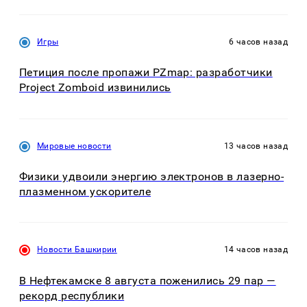
Игры
6 часов назад
Петиция после пропажи PZmap: разработчики
Project Zomboid извинились
Мировые новости
13 часов назад
Физики удвоили энергию электронов в лазерно-
плазменном ускорителе
Новости Башкирии
14 часов назад
В Нефтекамске 8 августа поженились 29 пар —
рекорд республики