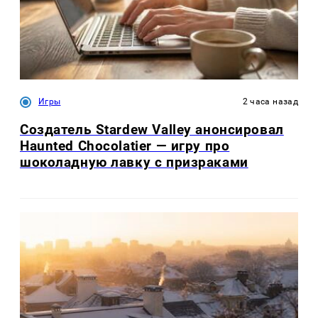
Игры
2 часа назад
Создатель Stardew Valley анонсировал
Haunted Chocolatier — игру про
шоколадную лавку с призраками