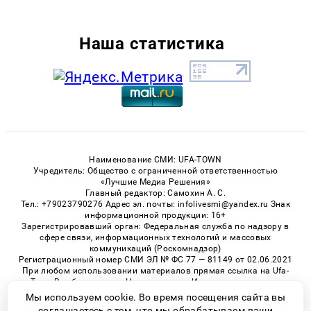
Наша статистика
Наименование СМИ: UFA-TOWN
Учредитель: Общество с ограниченной ответственностью
«Лучшие Медиа Решения»
Главный редактор: Самохин А. С.
Тел.: +79023790276 Адрес эл. почты: infolivesmi@yandex.ru Знак
информационной продукции: 16+
Зарегистрировавший орган: Федеральная служба по надзору в
сфере связи, информационных технологий и массовых
коммуникаций (Роскомнадзор)
Регистрационный номер СМИ ЭЛ № ФС 77 — 81149 от 02.06.2021
При любом использовании материалов прямая ссылка на Ufa-
Town.Ru обязательна. Цитирование в Интернете возможно
только при наличии письменного разрешения.
Мы используем cookie. Во время посещения сайта вы
соглашаетесь с тем, что мы обрабатываем ваши