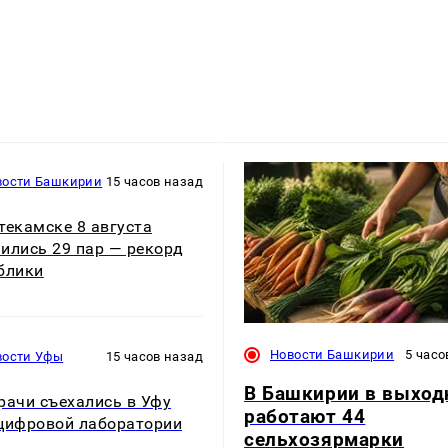
вости Башкирии
15 часов назад
текамске 8 августа
ились 29 пар — рекорд
блики
Новости Башкирии
5 часо
вости Уфы
15 часов назад
В Башкирии в выхо
рачи съехались в Уфу
работают 44
цифровой лаборатории
сельхозярмарки