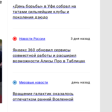
е
«День борьбы» в Уфе собрал на
татами сильнейшие клубы и
поколения дзюдо
Новости России
3 дня назад
Яндекс 360 обновил сервисы
совместной работы и расширил
возможности Алисы Про в Таблицах
Мировые новости
день назад
Такую зиму в России
Как выглядит место
никто не ждал: как
Вращение галактик оказалось
крушение вертолета на
так?!
Кавказе: смотреть
отпечатком ранней Вселенной