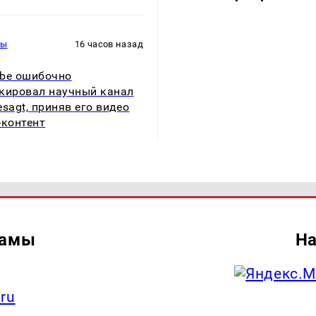
ры
16 часов назад
be ошибочно
кировал научный канал
esagt, приняв его видео
-контент
ламы
На
.ru