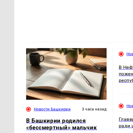
Но
В Неф
пожен
респу
Но
Новости Башкирии
3 часа назад
Главв
В Башкирии родился
ради 
«бессмертный» мальчик