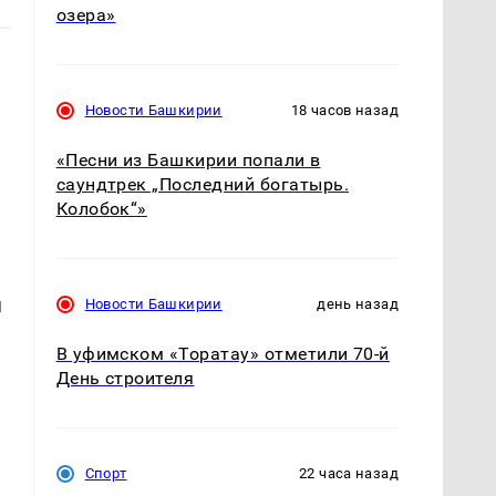
озера»
Новости Башкирии
18 часов назад
«Песни из Башкирии попали в
саундтрек „Последний богатырь.
Колобок“»
я
Новости Башкирии
день назад
В уфимском «Торатау» отметили 70-й
День строителя
Спорт
22 часа назад