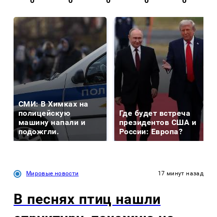
0
0
0
0
0
СМИ: В Химках на
полицейскую
Где будет встреча
машину напали и
президентов США и
подожгли.
России: Европа?
Мировые новости
17 минут назад
В песнях птиц нашли