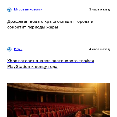
Мировые новости
3 часа назад
Дождевая вода с крыш охладит города и
сократит периоды жары
Игры
4 часа назад
Xbox готовит аналог платинового трофея
PlayStation к концу года