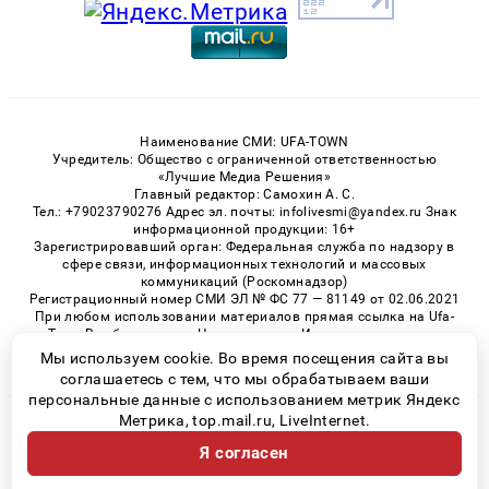
Наименование СМИ: UFA-TOWN
Учредитель: Общество с ограниченной ответственностью
«Лучшие Медиа Решения»
Главный редактор: Самохин А. С.
Тел.: +79023790276 Адрес эл. почты: infolivesmi@yandex.ru Знак
информационной продукции: 16+
Зарегистрировавший орган: Федеральная служба по надзору в
сфере связи, информационных технологий и массовых
коммуникаций (Роскомнадзор)
Регистрационный номер СМИ ЭЛ № ФС 77 — 81149 от 02.06.2021
При любом использовании материалов прямая ссылка на Ufa-
Town.Ru обязательна. Цитирование в Интернете возможно
только при наличии письменного разрешения.
Мы используем cookie. Во время посещения сайта вы
соглашаетесь с тем, что мы обрабатываем ваши
персональные данные с использованием метрик Яндекс
Метрика, top.mail.ru, LiveInternet.
© 2026 «Ufa-Town» | Все права защищены
Я согласен
Возрастная категория сайта 16+
Политика конфиденциальности