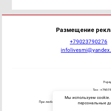
Размещение рек
+79023790276
infolivesmi@yandex
Учре
Тел.: +7902
Зарегистрировавший орган: Федераль
Мы используем cookie.
При любом использовании материалов прямая 
персональные дан