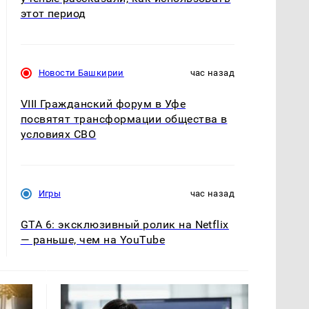
этот период
Новости Башкирии
час назад
VIII Гражданский форум в Уфе
посвятят трансформации общества в
условиях СВО
Игры
час назад
GTA 6: эксклюзивный ролик на Netflix
— раньше, чем на YouTube