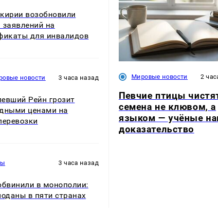
кирии возобновили
 заявлений на
фикаты для инвалидов
Мировые новости
2 час
ровые новости
3 часа назад
Певчие птицы чистя
евший Рейн грозит
семена не клювом, а
дными ценами на
языком — учёные н
перевозки
доказательство
ры
3 часа назад
обвинили в монополии:
поданы в пяти странах