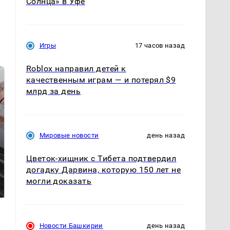
Солнца» в Уфе
Игры
17 часов назад
Roblox направил детей к
качественным играм — и потерял $9
млрд за день
Мировые новости
день назад
Цветок-хищник с Тибета подтвердил
Такую зиму в России
догадку Дарвина, которую 150 лет не
Как выглядит место
никто не ждал: как
крушение вертолета на
могли доказать
так?!
Кавказе: смотреть
Новости Башкирии
день назад