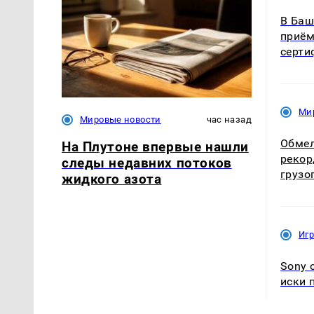
В Баш
приём
серти
Ми
Мировые новости
час назад
Обмел
На Плутоне впервые нашли
рекор
следы недавних потоков
грузо
жидкого азота
Иг
Sony 
иски 