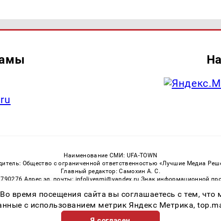
ламы
На
.ru
Наименование СМИ: UFA-TOWN
дитель: Общество с ограниченной ответственностью «Лучшие Медиа Реш
Главный редактор: Самохин А. С.
3790276 Адрес эл. почты: infolivesmi@yandex.ru Знак информационной пр
ная служба по надзору в сфере связи, информационных технологий и м
 Во время посещения сайта вы соглашаетесь с тем, чт
Регистрационный номер СМИ ЭЛ № ФС 77 — 81149 от 02.06.2021
ссылка на Ufa-Town.Ru обязательна. Цитирование в Интернете возможно
ные с использованием метрик Яндекс Метрика, top.mail.
Я согласен