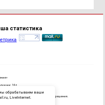
ша статистика
ения»
одукции: 16+
ассовых коммуникаций (Роскомнадзор)
о мы обрабатываем ваши
 только при наличии письменного разрешения.
ru, LiveInternet.