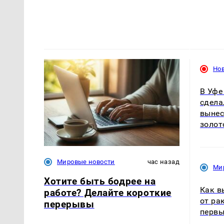
Но
В Уфе
сдела
вынес
золот
Мировые новости
час назад
Ми
Хотите быть бодрее на
Как в
работе? Делайте короткие
от ра
перерывы
первы