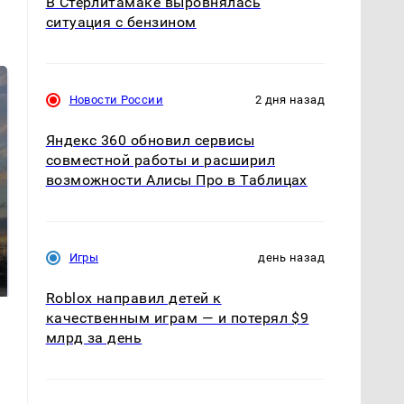
В Стерлитамаке выровнялась
ситуация с бензином
Новости России
2 дня назад
Яндекс 360 обновил сервисы
совместной работы и расширил
возможности Алисы Про в Таблицах
СМИ: В Химках на
полицейскую
В магазинах России
Игры
день назад
машину напали и
ажиотаж из-за этого
подожгли.
продукта: что купить?
Roblox направил детей к
качественным играм — и потерял $9
млрд за день