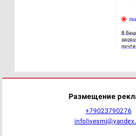
Но
В Баш
здоро
почти
Размещение рек
+79023790276
infolivesmi@yandex