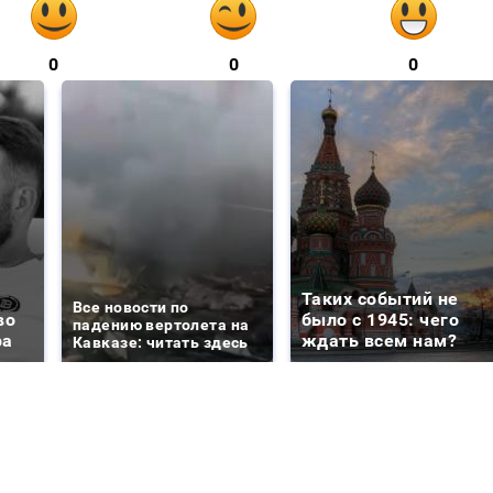
0
0
0
Таких событий не
Все новости по
во
было с 1945: чего
падению вертолета на
ра
ждать всем нам?
Кавказе: читать здесь