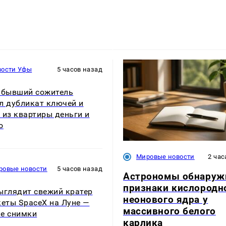
вости Уфы
5 часов назад
 бывший сожитель
л дубликат ключей и
 из квартиры деньги и
о
Мировые новости
2 час
ровые новости
5 часов назад
Астрономы обнаруж
признаки кислородн
ыглядит свежий кратер
неонового ядра у
кеты SpaceX на Луне —
массивного белого
е снимки
карлика