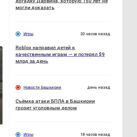
догадку Дарвина, которую 150 лет не
могли доказать
Игры
20 часов назад
Roblox направил детей к
качественным играм — и потерял $9
млрд за день
Новости Башкирии
день назад
Съёмка атаки БПЛА в Башкирии
На Урале из казны
грозит уголовным делом
Как выглядит место
были украдены 18
крушение вертолета на
миллионов рублей
Кавказе: смотреть
Игры
18 часов назад