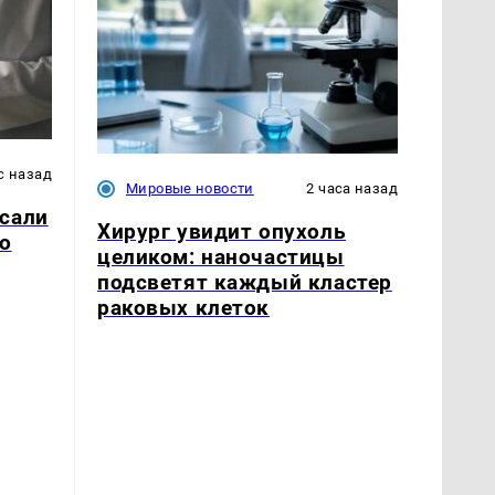
с назад
Мировые новости
2 часа назад
сали
Хирург увидит опухоль
о
целиком: наночастицы
подсветят каждый кластер
раковых клеток