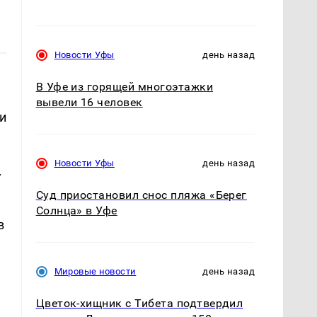
Новости Уфы
день назад
В Уфе из горящей многоэтажки
вывели 16 человек
и
Новости Уфы
день назад
.
Суд приостановил снос пляжа «Берег
Солнца» в Уфе
в
Мировые новости
день назад
Цветок-хищник с Тибета подтвердил