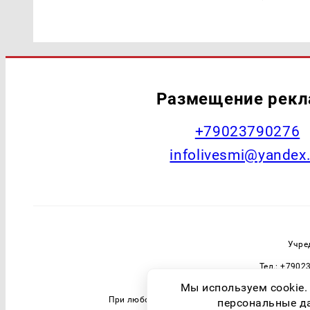
Размещение рек
+79023790276
infolivesmi@yandex
Учре
Тел.: +7902
Зарегистрировавший орган: Федераль
Мы используем cookie.
При любом использовании материалов прямая 
персональные дан