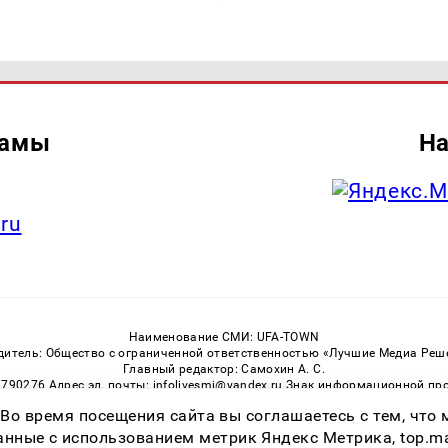
ламы
На
.ru
Наименование СМИ: UFA-TOWN
дитель: Общество с ограниченной ответственностью «Лучшие Медиа Реш
Главный редактор: Самохин А. С.
3790276 Адрес эл. почты: infolivesmi@yandex.ru Знак информационной пр
ная служба по надзору в сфере связи, информационных технологий и м
 Во время посещения сайта вы соглашаетесь с тем, чт
Регистрационный номер СМИ ЭЛ № ФС 77 — 81149 от 02.06.2021
ссылка на Ufa-Town.Ru обязательна. Цитирование в Интернете возможно
ные с использованием метрик Яндекс Метрика, top.mail.