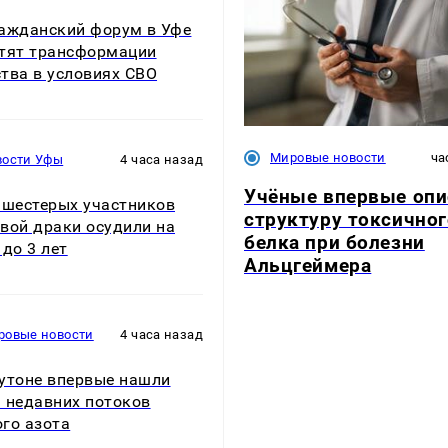
Гражданский форум в Уфе
тят трансформации
тва в условиях СВО
Мировые новости
ча
вости Уфы
4 часа назад
Учёные впервые опи
 шестерых участников
структуру токсичног
вой драки осудили на
белка при болезни
 до 3 лет
Альцгеймера
ровые новости
4 часа назад
утоне впервые нашли
 недавних потоков
го азота