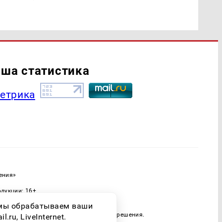
ша статистика
ения»
одукции: 16+
ассовых коммуникаций (Роскомнадзор)
о мы обрабатываем ваши
 только при наличии письменного разрешения.
ru, LiveInternet.