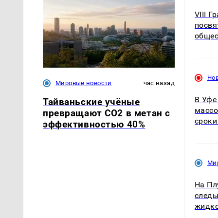
VIII 
посвя
общес
Но
Мировые новости
час назад
В Уфе
Тайваньские учёные
массо
превращают CO2 в метан с
сроки
эффективностью 40%
Ми
На Пл
следы
жидко