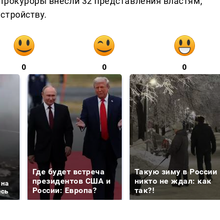
Прокуроры внесли 32 представления властям,
стройству.
0
0
0
Где будет встреча
Такую зиму в России
президентов США и
никто не ждал: как
 на
России: Европа?
так?!
есь